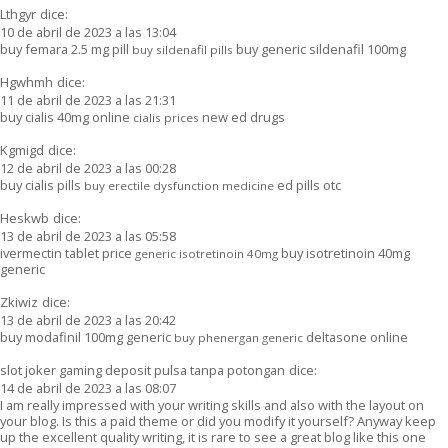
Lthgyr
dice:
10 de abril de 2023 a las 13:04
buy femara 2.5 mg pill
buy generic sildenafil 100mg
buy sildenafil pills
Hgwhmh
dice:
11 de abril de 2023 a las 21:31
buy cialis 40mg online
new ed drugs
cialis prices
Kgmigd
dice:
12 de abril de 2023 a las 00:28
buy cialis pills
ed pills otc
buy erectile dysfunction medicine
Heskwb
dice:
13 de abril de 2023 a las 05:58
ivermectin tablet price
buy isotretinoin 40mg
generic isotretinoin 40mg
generic
Zkiwiz
dice:
13 de abril de 2023 a las 20:42
buy modafinil 100mg generic
deltasone online
buy phenergan generic
slot joker gaming deposit pulsa tanpa potongan
dice:
14 de abril de 2023 a las 08:07
I am really impressed with your writing skills and also with the layout on
your blog. Is this a paid theme or did you modify it yourself? Anyway keep
up the excellent quality writing, it is rare to see a great blog like this one