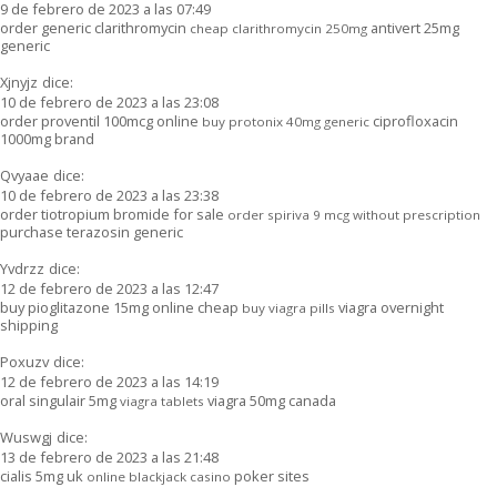
9 de febrero de 2023 a las 07:49
order generic clarithromycin
antivert 25mg
cheap clarithromycin 250mg
generic
Xjnyjz
dice:
10 de febrero de 2023 a las 23:08
order proventil 100mcg online
ciprofloxacin
buy protonix 40mg generic
1000mg brand
Qvyaae
dice:
10 de febrero de 2023 a las 23:38
order tiotropium bromide for sale
order spiriva 9 mcg without prescription
purchase terazosin generic
Yvdrzz
dice:
12 de febrero de 2023 a las 12:47
buy pioglitazone 15mg online cheap
viagra overnight
buy viagra pills
shipping
Poxuzv
dice:
12 de febrero de 2023 a las 14:19
oral singulair 5mg
viagra 50mg canada
viagra tablets
Wuswgj
dice:
13 de febrero de 2023 a las 21:48
cialis 5mg uk
poker sites
online blackjack casino