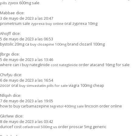
zyvox 600mg sale
pills
Mabbae
dice:
3 de mayo de 2023 a las 20:47
prometrium sale
oral zyprexa 10mg
zyprexa buy online
Ahojff
dice:
5 de mayo de 2023 a las 06:53
bystolic 20mg ca
brand clozaril 100mg
buy clozapine 100mg
Jlbrgx
dice:
5 de mayo de 2023 a las 13:46
where can i buy nateglinide
order atacand 16mg for sale
cost nateglinide
Chvfyu
dice:
6 de mayo de 2023 a las 16:54
zocor oral
viagra 100mg cheap
buy simvastatin pills for sale
Nllqxh
dice:
7 de mayo de 2023 a las 19:05
how to buy carbamazepine
lincocin order online
tegretol 400mg sale
Gkrlww
dice:
8 de mayo de 2023 a las 03:42
duricef cost
order proscar 5mg generic
cefadroxil 500mg us