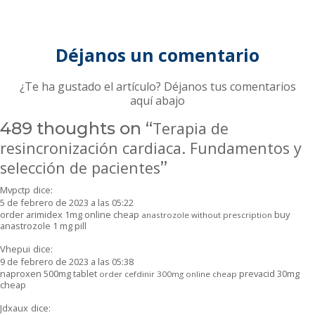
Déjanos un comentario
¿Te ha gustado el artículo? Déjanos tus comentarios
aquí abajo
489 thoughts on “
Terapia de
resincronización cardiaca. Fundamentos y
selección de pacientes
”
Mvpctp
dice:
5 de febrero de 2023 a las 05:22
order arimidex 1mg online cheap
buy
anastrozole without prescription
anastrozole 1 mg pill
Vhepui
dice:
9 de febrero de 2023 a las 05:38
naproxen 500mg tablet
prevacid 30mg
order cefdinir 300mg online cheap
cheap
Jdxaux
dice: