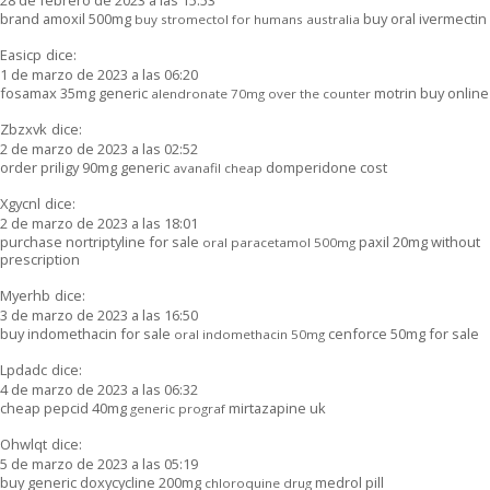
brand amoxil 500mg
buy oral ivermectin
buy stromectol for humans australia
Easicp
dice:
1 de marzo de 2023 a las 06:20
fosamax 35mg generic
motrin buy online
alendronate 70mg over the counter
Zbzxvk
dice:
2 de marzo de 2023 a las 02:52
order priligy 90mg generic
domperidone cost
avanafil cheap
Xgycnl
dice:
2 de marzo de 2023 a las 18:01
purchase nortriptyline for sale
paxil 20mg without
oral paracetamol 500mg
prescription
Myerhb
dice:
3 de marzo de 2023 a las 16:50
buy indomethacin for sale
cenforce 50mg for sale
oral indomethacin 50mg
Lpdadc
dice:
4 de marzo de 2023 a las 06:32
cheap pepcid 40mg
mirtazapine uk
generic prograf
Ohwlqt
dice:
5 de marzo de 2023 a las 05:19
buy generic doxycycline 200mg
medrol pill
chloroquine drug