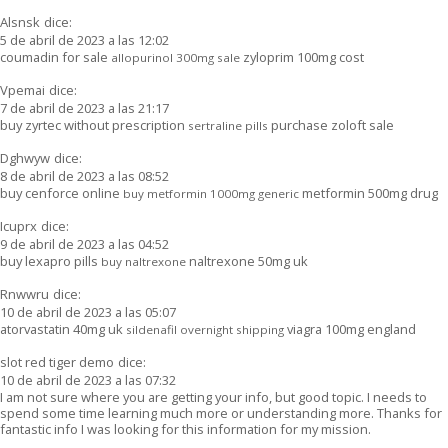
Alsnsk
dice:
5 de abril de 2023 a las 12:02
coumadin for sale
zyloprim 100mg cost
allopurinol 300mg sale
Vpemai
dice:
7 de abril de 2023 a las 21:17
buy zyrtec without prescription
purchase zoloft sale
sertraline pills
Dghwyw
dice:
8 de abril de 2023 a las 08:52
buy cenforce online
metformin 500mg drug
buy metformin 1000mg generic
Icuprx
dice:
9 de abril de 2023 a las 04:52
buy lexapro pills
naltrexone 50mg uk
buy naltrexone
Rnwwru
dice:
10 de abril de 2023 a las 05:07
atorvastatin 40mg uk
viagra 100mg england
sildenafil overnight shipping
slot red tiger demo
dice:
10 de abril de 2023 a las 07:32
I am not sure where you are getting your info, but good topic. I needs to
spend some time learning much more or understanding more. Thanks for
fantastic info I was looking for this information for my mission.