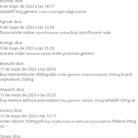
Bszhdc
dice:
8 de mayo de 2023 a las 18:17
tadalafil 5mg generic
viagra price
cialis overnight
Fgxsvb
dice:
9 de mayo de 2023 a las 12:24
fluconazole online
buy ciprofloxacin sale
ciprofloxacin online
Kxvsgu
dice:
9 de mayo de 2023 a las 15:29
estrace order
order prazosin generic
lamictal tablet
Bnmufd
dice:
11 de mayo de 2023 a las 00:55
buy metronidazole 400mg pills
brand
order generic metronidazole 200mg
cephalexin 250mg
Anpwzh
dice:
11 de mayo de 2023 a las 03:35
buy vermox without prescription
tadalafil 20mg uk
buy generic tadalis 20mg
Lnneoj
dice:
12 de mayo de 2023 a las 13:17
order cleocin 150mg pill
fildena 50mg
buy erythromycin without prescription
ca
Sjioex
dice: