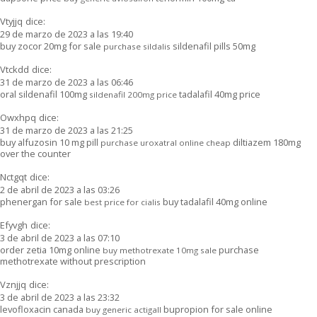
Vtyjjq
dice:
29 de marzo de 2023 a las 19:40
buy zocor 20mg for sale
sildenafil pills 50mg
purchase sildalis
Vtckdd
dice:
31 de marzo de 2023 a las 06:46
oral sildenafil 100mg
tadalafil 40mg price
sildenafil 200mg price
Owxhpq
dice:
31 de marzo de 2023 a las 21:25
buy alfuzosin 10 mg pill
diltiazem 180mg
purchase uroxatral online cheap
over the counter
Nctgqt
dice:
2 de abril de 2023 a las 03:26
phenergan for sale
buy tadalafil 40mg online
best price for cialis
Efyvgh
dice:
3 de abril de 2023 a las 07:10
order zetia 10mg online
purchase
buy methotrexate 10mg sale
methotrexate without prescription
Vznjjq
dice:
3 de abril de 2023 a las 23:32
levofloxacin canada
bupropion for sale online
buy generic actigall