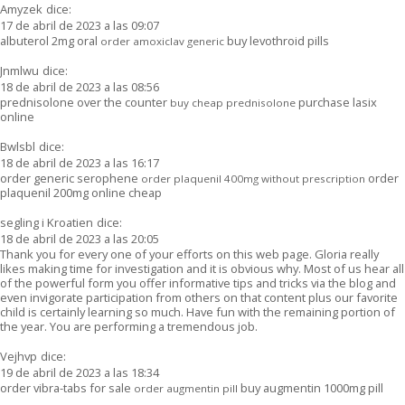
Amyzek
dice:
17 de abril de 2023 a las 09:07
albuterol 2mg oral
buy levothroid pills
order amoxiclav generic
Jnmlwu
dice:
18 de abril de 2023 a las 08:56
prednisolone over the counter
purchase lasix
buy cheap prednisolone
online
Bwlsbl
dice:
18 de abril de 2023 a las 16:17
order generic serophene
order
order plaquenil 400mg without prescription
plaquenil 200mg online cheap
segling i Kroatien
dice:
18 de abril de 2023 a las 20:05
Thank you for every one of your efforts on this web page. Gloria really
likes making time for investigation and it is obvious why. Most of us hear all
of the powerful form you offer informative tips and tricks via the blog and
even invigorate participation from others on that content plus our favorite
child is certainly learning so much. Have fun with the remaining portion of
the year. You are performing a tremendous job.
Vejhvp
dice:
19 de abril de 2023 a las 18:34
order vibra-tabs for sale
buy augmentin 1000mg pill
order augmentin pill