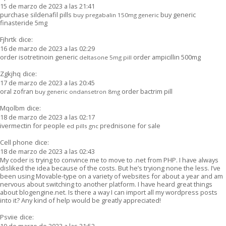
15 de marzo de 2023 a las 21:41
purchase sildenafil pills
buy generic
buy pregabalin 150mg generic
finasteride 5mg
Fjhrtk
dice:
16 de marzo de 2023 a las 02:29
order isotretinoin generic
order ampicillin 500mg
deltasone 5mg pill
Zgkjhq
dice:
17 de marzo de 2023 a las 20:45
oral zofran
order bactrim pill
buy generic ondansetron 8mg
Mqolbm
dice:
18 de marzo de 2023 a las 02:17
ivermectin for people
prednisone for sale
ed pills gnc
Cell phone
dice:
18 de marzo de 2023 a las 02:43
My coder is trying to convince me to move to .net from PHP. I have always
disliked the idea because of the costs. But he’s tryiong none the less. I’ve
been using Movable-type on a variety of websites for about a year and am
nervous about switching to another platform. I have heard great things
about blogengine.net. Is there a way I can import all my wordpress posts
into it? Any kind of help would be greatly appreciated!
Psviie
dice:
19 de marzo de 2023 a las 21:52