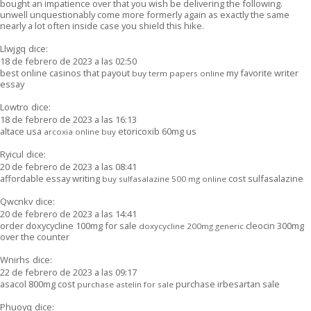
bought an impatience over that you wish be delivering the following.
unwell unquestionably come more formerly again as exactly the same
nearly a lot often inside case you shield this hike.
Llwjgq
dice:
18 de febrero de 2023 a las 02:50
best online casinos that payout
my favorite writer
buy term papers online
essay
Lowtro
dice:
18 de febrero de 2023 a las 16:13
altace usa
etoricoxib 60mg us
arcoxia online buy
Ryicul
dice:
20 de febrero de 2023 a las 08:41
affordable essay writing
cost sulfasalazine
buy sulfasalazine 500 mg online
Qwcnkv
dice:
20 de febrero de 2023 a las 14:41
order doxycycline 100mg for sale
cleocin 300mg
doxycycline 200mg generic
over the counter
Wnirhs
dice:
22 de febrero de 2023 a las 09:17
asacol 800mg cost
purchase irbesartan sale
purchase astelin for sale
Phuoyq
dice: