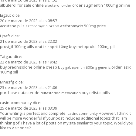
albuterol for sale online
order augmentin 1000mg online
albuterol order
Eigzut
dice:
20 de marzo de 2023 a las 08:57
accutane pills
azithromycin 500mg price
azithromycin brand
Ljhaft
dice:
21 de marzo de 2023 a las 22:02
provigil 100mg pills
buy metoprolol 100mg pill
oral lisinopril 10mg
Tatguu
dice:
22 de marzo de 2023 a las 19:42
buy prednisolone online cheap
order lasix
buy gabapentin 800mg generic
100mg pill
Mnesfg
dice:
23 de marzo de 2023 a las 21:06
purchase dutasteride
buy orlistat pills
dutasteride medication
casinocommunity
dice:
25 de marzo de 2023 a las 03:39
Your writing is perfect and complete.
However, I think it
casinocommunity
will be more wonderful if your post includes additional topics that I am
thinking of. I have a lot of posts on my site similar to your topic. Would you
like to visit once?