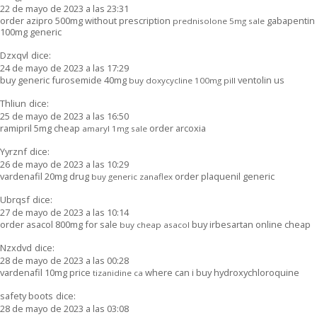
22 de mayo de 2023 a las 23:31
order azipro 500mg without prescription
gabapentin
prednisolone 5mg sale
100mg generic
Dzxqvl
dice:
24 de mayo de 2023 a las 17:29
buy generic furosemide 40mg
ventolin us
buy doxycycline 100mg pill
Thliun
dice:
25 de mayo de 2023 a las 16:50
ramipril 5mg cheap
order arcoxia
amaryl 1mg sale
Yyrznf
dice:
26 de mayo de 2023 a las 10:29
vardenafil 20mg drug
order plaquenil generic
buy generic zanaflex
Ubrqsf
dice:
27 de mayo de 2023 a las 10:14
order asacol 800mg for sale
buy irbesartan online cheap
buy cheap asacol
Nzxdvd
dice:
28 de mayo de 2023 a las 00:28
vardenafil 10mg price
where can i buy hydroxychloroquine
tizanidine ca
safety boots
dice:
28 de mayo de 2023 a las 03:08