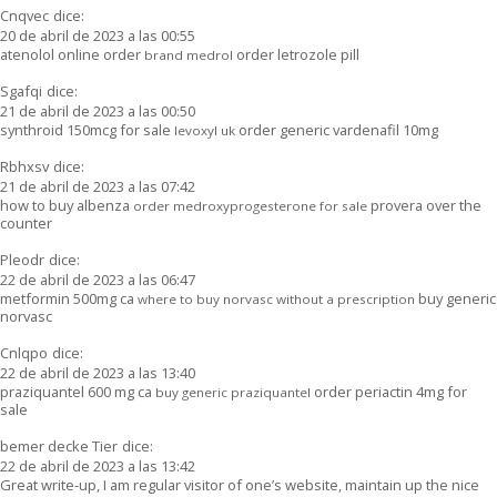
Cnqvec
dice:
20 de abril de 2023 a las 00:55
atenolol online order
order letrozole pill
brand medrol
Sgafqi
dice:
21 de abril de 2023 a las 00:50
synthroid 150mcg for sale
order generic vardenafil 10mg
levoxyl uk
Rbhxsv
dice:
21 de abril de 2023 a las 07:42
how to buy albenza
provera over the
order medroxyprogesterone for sale
counter
Pleodr
dice:
22 de abril de 2023 a las 06:47
metformin 500mg ca
buy generic
where to buy norvasc without a prescription
norvasc
Cnlqpo
dice:
22 de abril de 2023 a las 13:40
praziquantel 600 mg ca
order periactin 4mg for
buy generic praziquantel
sale
bemer decke Tier
dice:
22 de abril de 2023 a las 13:42
Great write-up, I am regular visitor of one’s website, maintain up the nice