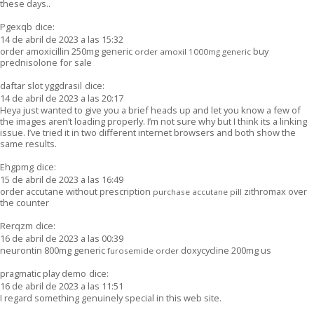
these days..
Pgexqb
dice:
14 de abril de 2023 a las 15:32
order amoxicillin 250mg generic
buy
order amoxil 1000mg generic
prednisolone for sale
daftar slot yggdrasil
dice:
14 de abril de 2023 a las 20:17
Heya just wanted to give you a brief heads up and let you know a few of
the images aren’t loading properly. I’m not sure why but I think its a linking
issue. I’ve tried it in two different internet browsers and both show the
same results.
Ehgpmg
dice:
15 de abril de 2023 a las 16:49
order accutane without prescription
zithromax over
purchase accutane pill
the counter
Rerqzm
dice:
16 de abril de 2023 a las 00:39
neurontin 800mg generic
doxycycline 200mg us
furosemide order
pragmatic play demo
dice:
16 de abril de 2023 a las 11:51
I regard something genuinely special in this web site.