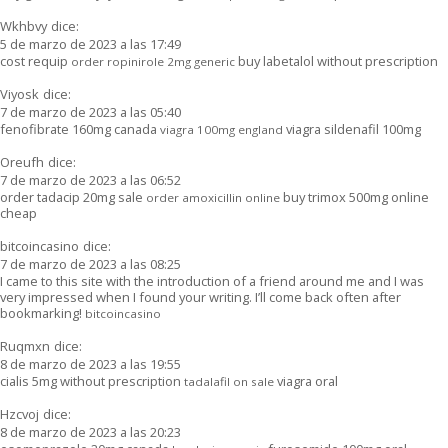
Wkhbvy
dice:
5 de marzo de 2023 a las 17:49
cost requip
buy labetalol without prescription
order ropinirole 2mg generic
Viyosk
dice:
7 de marzo de 2023 a las 05:40
fenofibrate 160mg canada
viagra sildenafil 100mg
viagra 100mg england
Oreufh
dice:
7 de marzo de 2023 a las 06:52
order tadacip 20mg sale
buy trimox 500mg online
order amoxicillin online
cheap
bitcoincasino
dice:
7 de marzo de 2023 a las 08:25
I came to this site with the introduction of a friend around me and I was
very impressed when I found your writing. I’ll come back often after
bookmarking!
bitcoincasino
Ruqmxn
dice:
8 de marzo de 2023 a las 19:55
cialis 5mg without prescription
viagra oral
tadalafil on sale
Hzcvoj
dice:
8 de marzo de 2023 a las 20:23