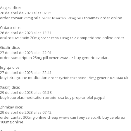
Aagjzs
dice:
26 de abril de 2023 a las 07:35
order cozaar 25mg pills
topamax order online
order losartan 50mg pills
Crdarp
dice:
26 de abril de 2023 a las 13:31
oral rosuvastatin 20mg
domperidone online order
order zetia 10mg sale
Gualir
dice:
27 de abril de 2023 a las 22:01
order sumatriptan 25mg pill
buy generic avodart
order levaquin
Jegfqz
dice:
27 de abril de 2023 a las 22:41
buy tetracycline medication
ozobax uk
order cyclobenzaprine 15mg generic
Xaaxfj
dice:
29 de abril de 2023 a las 02:58
buy ketorolac medication
buy propranolol paypal
toradol usa
Zhmkay
dice:
29 de abril de 2023 a las 07:42
order zantac 300mg online cheap
buy celebrex
where can i buy celecoxib
100mg online