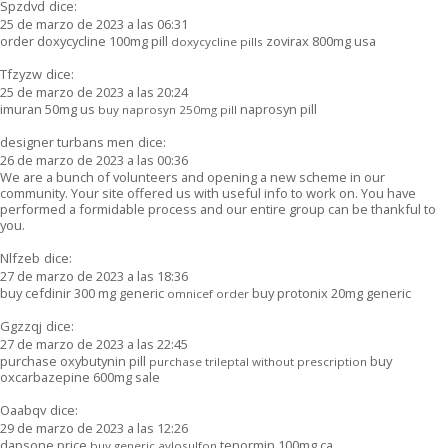
Spzdvd
dice:
25 de marzo de 2023 a las 06:31
order doxycycline 100mg pill
zovirax 800mg usa
doxycycline pills
Tfzyzw
dice:
25 de marzo de 2023 a las 20:24
imuran 50mg us
naprosyn pill
buy naprosyn 250mg pill
designer turbans men
dice:
26 de marzo de 2023 a las 00:36
We are a bunch of volunteers and opening a new scheme in our
community. Your site offered us with useful info to work on. You have
performed a formidable process and our entire group can be thankful to
you.
Nlfzeb
dice:
27 de marzo de 2023 a las 18:36
buy cefdinir 300 mg generic
buy protonix 20mg generic
omnicef order
Ggzzqj
dice:
27 de marzo de 2023 a las 22:45
purchase oxybutynin pill
buy
purchase trileptal without prescription
oxcarbazepine 600mg sale
Oaabqv
dice:
29 de marzo de 2023 a las 12:26
dapsone price
tenormin 100mg ca
buy generic avlosulfon