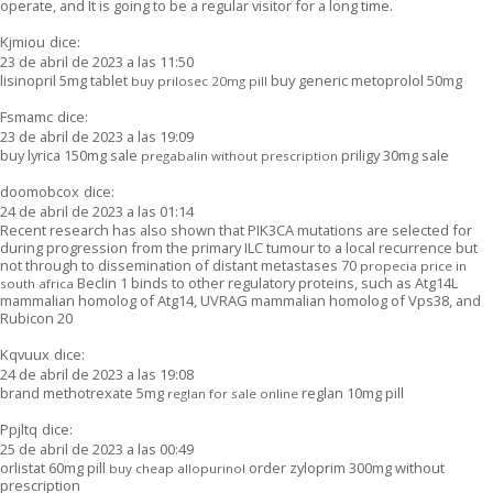
operate, and It is going to be a regular visitor for a long time.
Kjmiou
dice:
23 de abril de 2023 a las 11:50
lisinopril 5mg tablet
buy generic metoprolol 50mg
buy prilosec 20mg pill
Fsmamc
dice:
23 de abril de 2023 a las 19:09
buy lyrica 150mg sale
priligy 30mg sale
pregabalin without prescription
doomobcox
dice:
24 de abril de 2023 a las 01:14
Recent research has also shown that PIK3CA mutations are selected for
during progression from the primary ILC tumour to a local recurrence but
not through to dissemination of distant metastases 70
propecia price in
Beclin 1 binds to other regulatory proteins, such as Atg14L
south africa
mammalian homolog of Atg14, UVRAG mammalian homolog of Vps38, and
Rubicon 20
Kqvuux
dice:
24 de abril de 2023 a las 19:08
brand methotrexate 5mg
reglan 10mg pill
reglan for sale online
Ppjltq
dice:
25 de abril de 2023 a las 00:49
orlistat 60mg pill
order zyloprim 300mg without
buy cheap allopurinol
prescription