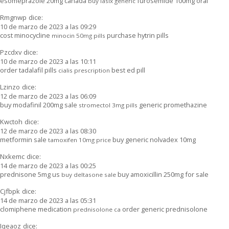
esomeprazole 20mg canada
furosemide 100mg oral
buy lasix generic
Rmgnwp
dice:
10 de marzo de 2023 a las 09:29
cost minocycline
purchase hytrin pills
minocin 50mg pills
Pzcdxv
dice:
10 de marzo de 2023 a las 10:11
order tadalafil pills
best ed pill
cialis prescription
Lzinzo
dice:
12 de marzo de 2023 a las 06:09
buy modafinil 200mg sale
generic promethazine
stromectol 3mg pills
Kwctoh
dice:
12 de marzo de 2023 a las 08:30
metformin sale
buy generic nolvadex 10mg
tamoxifen 10mg price
Nxkemc
dice:
14 de marzo de 2023 a las 00:25
prednisone 5mg us
buy amoxicillin 250mg for sale
buy deltasone sale
Cjfbpk
dice:
14 de marzo de 2023 a las 05:31
clomiphene medication
order generic prednisolone
prednisolone ca
Iqeaoz
dice: