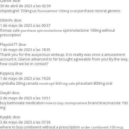
Qarolx
dice:
30 de abril de 2023 a las 02:39
clopidogrel 150mg us
purchase nizoral generic
fluvoxamine 100mg oral
Oblmfx
dice:
1 de mayo de 2023 a las 00:37
flomax sale
spironolactone 100mg without
purchase spironolactone
prescription
Playslot77
dice:
1 de mayo de 2023 a las 18:35
Thank you for the auspicious writeup. It in reality was once a amusement
account it. Glance advanced to far brought agreeable from you! By the way,
how could we be in contact?
Kqqwcq
dice:
1 de mayo de 2023 a las 19:26
cymbalta 20mg canada
piracetam 800mg oral
nootropil 800 mg sale
Oieykl
dice:
2 de mayo de 2023 a las 10:51
buy betnovate medication
brand itraconazole 100
how to buy clomipramine
mg
Kyejkb
dice:
3 de mayo de 2023 a las 07:36
where to buy combivent without a prescription
order combivent 100 mcg