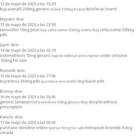
12 de mayo de 2023 a las 15:29
buy avanafil 200mg generic
diclofenac brand
avana 100mg brand
Mzpako
dice:
13 de mayo de 2023 a las 23:39
tamoxifen 10mg price
buy cefuroxime 500mg
buy cefuroxime 500mg online
pills
Jsprir
dice:
14 de mayo de 2023 a las 03:19
indomethacin 75mg generic
order cefixime
suprax without prescription
100mg for sale
Rueumb
dice:
15 de mayo de 2023 a las 17:06
buy trimox 250mg pills
buy biaxin pills
purchase amoxicillin
Bcnnsy
dice:
16 de mayo de 2023 a las 03:45
generic bimatoprost
buy desyrel without
trazodone 50mg generic
prescription
Kaeufo
dice:
17 de mayo de 2023 a las 05:03
purchase clonidine online
tiotropium bromide 9 mcg
spiriva 9mcg for sale
canada