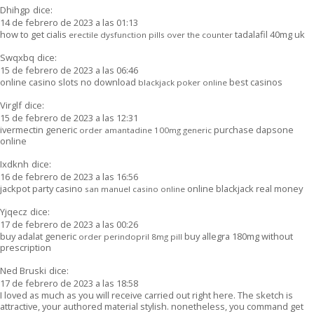
Dhihgp
dice:
14 de febrero de 2023 a las 01:13
how to get cialis
tadalafil 40mg uk
erectile dysfunction pills over the counter
Swqxbq
dice:
15 de febrero de 2023 a las 06:46
online casino slots no download
best casinos
blackjack poker online
Virglf
dice:
15 de febrero de 2023 a las 12:31
ivermectin generic
purchase dapsone
order amantadine 100mg generic
online
Ixdknh
dice:
16 de febrero de 2023 a las 16:56
jackpot party casino
online blackjack real money
san manuel casino online
Yjqecz
dice:
17 de febrero de 2023 a las 00:26
buy adalat generic
buy allegra 180mg without
order perindopril 8mg pill
prescription
Ned Bruski
dice:
17 de febrero de 2023 a las 18:58
I loved as much as you will receive carried out right here. The sketch is
attractive, your authored material stylish. nonetheless, you command get