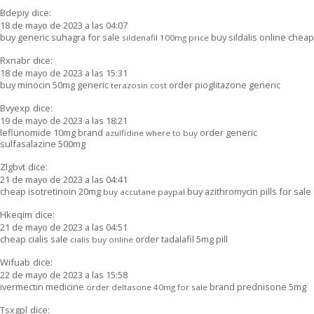
Bdepiy
dice:
18 de mayo de 2023 a las 04:07
buy generic suhagra for sale
buy sildalis online cheap
sildenafil 100mg price
Rxnabr
dice:
18 de mayo de 2023 a las 15:31
buy minocin 50mg generic
order pioglitazone generic
terazosin cost
Bvyexp
dice:
19 de mayo de 2023 a las 18:21
leflunomide 10mg brand
order generic
azulfidine where to buy
sulfasalazine 500mg
Zlgbvt
dice:
21 de mayo de 2023 a las 04:41
cheap isotretinoin 20mg
buy azithromycin pills for sale
buy accutane paypal
Hkeqim
dice:
21 de mayo de 2023 a las 04:51
cheap cialis sale
order tadalafil 5mg pill
cialis buy online
Wifuab
dice:
22 de mayo de 2023 a las 15:58
ivermectin medicine
brand prednisone 5mg
order deltasone 40mg for sale
Tsxgpl
dice: