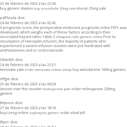
23 de febrero de 2023 a las 22:36
buy generic diamox
imuran 25mg sale
buy isosorbide 20mg sale
palFlooda
dice:
24 de febrero de 2023 a las 02:42
A prognostic score, the preoperative endocrine prognostic index PEPI, was
developed, which weighs each of these factors according to their
associated hazard ratios Table 2
Prior to
cheapest cialis generic online
resumption of Herceptin infusion, the majority of patients who
experienced a severe infusion reaction were pre medicated with
antihistamines and or corticosteroids
Gbenbh
dice:
24 de febrero de 2023 a las 22:51
temovate sale
buy amiodarone 100mg generic
order temovate online cheap
Hffjjm
dice:
25 de febrero de 2023 a las 09:34
lanoxin over the counter
order molnupiravir 200mg
molnupiravir pills
generic
Mqeosx
dice:
27 de febrero de 2023 a las 18:16
buy coreg online
order elavil pill
oxybutynin generic
Ilbprr
dice:
28 de febrero de 2023 a las 15:53