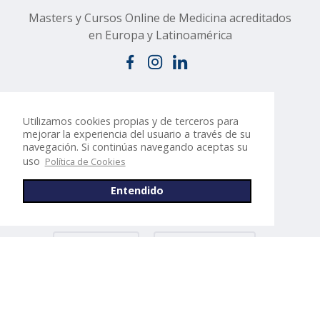
Masters y Cursos Online de Medicina acreditados
en Europa y Latinoamérica
Masters
Posgrados
Diplomados
Cursos Especializados
Especialidades
Utilizamos cookies propias y de terceros para
Sobre 4Doctors
Blog
Contacto
mejorar la experiencia del usuario a través de su
navegación. Si continúas navegando aceptas su
uso
Política de Cookies
Especialidades
Entendido
Anestesiología
Cardiología
Dermatología
Gestión Sanitaria
Ginecología
Imagen Médica
Medicina de Familia
Medicina Estética