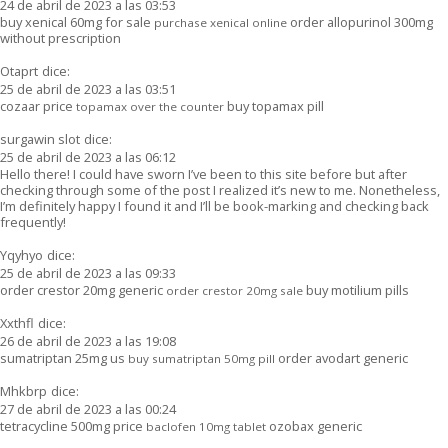
24 de abril de 2023 a las 03:53
buy xenical 60mg for sale
order allopurinol 300mg
purchase xenical online
without prescription
Otaprt
dice:
25 de abril de 2023 a las 03:51
cozaar price
buy topamax pill
topamax over the counter
surgawin slot
dice:
25 de abril de 2023 a las 06:12
Hello there! I could have sworn I’ve been to this site before but after
checking through some of the post I realized it’s new to me. Nonetheless,
I’m definitely happy I found it and I’ll be book-marking and checking back
frequently!
Yqyhyo
dice:
25 de abril de 2023 a las 09:33
order crestor 20mg generic
buy motilium pills
order crestor 20mg sale
Xxthfl
dice:
26 de abril de 2023 a las 19:08
sumatriptan 25mg us
order avodart generic
buy sumatriptan 50mg pill
Mhkbrp
dice:
27 de abril de 2023 a las 00:24
tetracycline 500mg price
ozobax generic
baclofen 10mg tablet