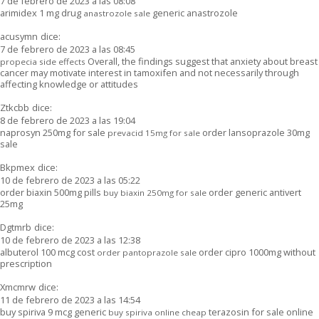
7 de febrero de 2023 a las 08:08
arimidex 1 mg drug
generic anastrozole
anastrozole sale
acusymn
dice:
7 de febrero de 2023 a las 08:45
Overall, the findings suggest that anxiety about breast
propecia side effects
cancer may motivate interest in tamoxifen and not necessarily through
affecting knowledge or attitudes
Ztkcbb
dice:
8 de febrero de 2023 a las 19:04
naprosyn 250mg for sale
order lansoprazole 30mg
prevacid 15mg for sale
sale
Bkpmex
dice:
10 de febrero de 2023 a las 05:22
order biaxin 500mg pills
order generic antivert
buy biaxin 250mg for sale
25mg
Dgtmrb
dice:
10 de febrero de 2023 a las 12:38
albuterol 100 mcg cost
order cipro 1000mg without
order pantoprazole sale
prescription
Xmcmrw
dice:
11 de febrero de 2023 a las 14:54
buy spiriva 9 mcg generic
terazosin for sale online
buy spiriva online cheap