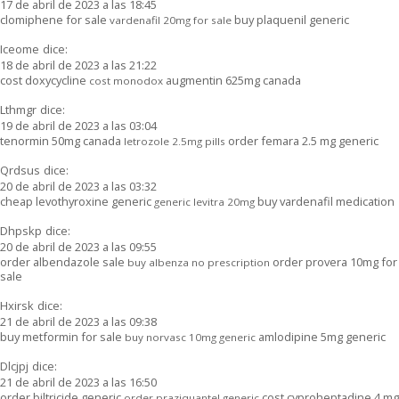
17 de abril de 2023 a las 18:45
clomiphene for sale
buy plaquenil generic
vardenafil 20mg for sale
Iceome
dice:
18 de abril de 2023 a las 21:22
cost doxycycline
augmentin 625mg canada
cost monodox
Lthmgr
dice:
19 de abril de 2023 a las 03:04
tenormin 50mg canada
order femara 2.5 mg generic
letrozole 2.5mg pills
Qrdsus
dice:
20 de abril de 2023 a las 03:32
cheap levothyroxine generic
buy vardenafil medication
generic levitra 20mg
Dhpskp
dice:
20 de abril de 2023 a las 09:55
order albendazole sale
order provera 10mg for
buy albenza no prescription
sale
Hxirsk
dice:
21 de abril de 2023 a las 09:38
buy metformin for sale
amlodipine 5mg generic
buy norvasc 10mg generic
Dlcjpj
dice:
21 de abril de 2023 a las 16:50
order biltricide generic
cost cyproheptadine 4 mg
order praziquantel generic