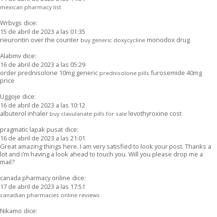
mexican pharmacy list
Wrbvgs
dice:
15 de abril de 2023 a las 01:35
neurontin over the counter
monodox drug
buy generic doxycycline
Alabmv
dice:
16 de abril de 2023 a las 05:29
order prednisolone 10mg generic
furosemide 40mg
prednisolone pills
price
Uggoje
dice:
16 de abril de 2023 a las 10:12
albuterol inhaler
levothyroxine cost
buy clavulanate pills for sale
pragmatic lapak pusat
dice:
16 de abril de 2023 a las 21:01
Great amazing things here. I am very satisfied to look your post. Thanks a
lot and i’m having a look ahead to touch you. Will you please drop me a
mail?
canada pharmacy online
dice:
17 de abril de 2023 a las 17:51
canadian pharmacies online reviews
Nikamo
dice: