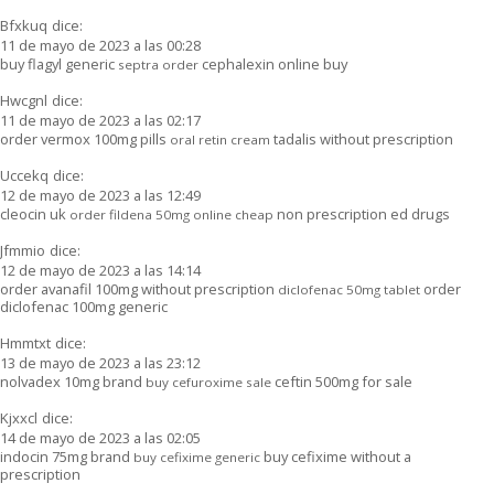
Bfxkuq
dice:
11 de mayo de 2023 a las 00:28
buy flagyl generic
cephalexin online buy
septra order
Hwcgnl
dice:
11 de mayo de 2023 a las 02:17
order vermox 100mg pills
tadalis without prescription
oral retin cream
Uccekq
dice:
12 de mayo de 2023 a las 12:49
cleocin uk
non prescription ed drugs
order fildena 50mg online cheap
Jfmmio
dice:
12 de mayo de 2023 a las 14:14
order avanafil 100mg without prescription
order
diclofenac 50mg tablet
diclofenac 100mg generic
Hmmtxt
dice:
13 de mayo de 2023 a las 23:12
nolvadex 10mg brand
ceftin 500mg for sale
buy cefuroxime sale
Kjxxcl
dice:
14 de mayo de 2023 a las 02:05
indocin 75mg brand
buy cefixime without a
buy cefixime generic
prescription