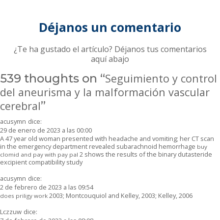
Déjanos un comentario
¿Te ha gustado el artículo? Déjanos tus comentarios
aquí abajo
539 thoughts on “
Seguimiento y control
del aneurisma y la malformación vascular
cerebral
”
acusymn
dice:
29 de enero de 2023 a las 00:00
A 47 year old woman presented with headache and vomiting; her CT scan
in the emergency department revealed subarachnoid hemorrhage
buy
2 shows the results of the binary dutasteride
clomid and pay with pay pal
excipient compatibility study
acusymn
dice:
2 de febrero de 2023 a las 09:54
2003; Montcouquiol and Kelley, 2003; Kelley, 2006
does priligy work
Lczzuw
dice: