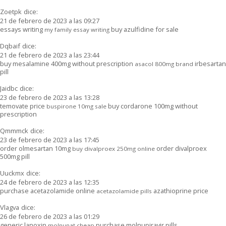
Zoetpk
dice:
21 de febrero de 2023 a las 09:27
essays writing
buy azulfidine for sale
my family essay writing
Dqbaif
dice:
21 de febrero de 2023 a las 23:44
buy mesalamine 400mg without prescription
irbesartan
asacol 800mg brand
pill
Jaidbc
dice:
23 de febrero de 2023 a las 13:28
temovate price
buy cordarone 100mg without
buspirone 10mg sale
prescription
Qmmmck
dice:
23 de febrero de 2023 a las 17:45
order olmesartan 10mg
order divalproex
buy divalproex 250mg online
500mg pill
Uuckmx
dice:
24 de febrero de 2023 a las 12:35
purchase acetazolamide online
azathioprine price
acetazolamide pills
Vlagva
dice:
26 de febrero de 2023 a las 01:29
generic lanoxin
purchase molnupiravir pills
molnunat cheap