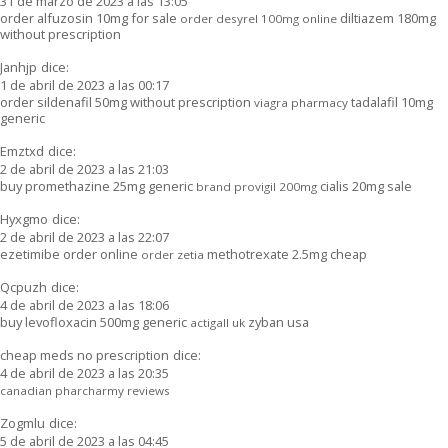
31 de marzo de 2023 a las 13:05
order alfuzosin 10mg for sale
diltiazem 180mg
order desyrel 100mg online
without prescription
Janhjp
dice:
1 de abril de 2023 a las 00:17
order sildenafil 50mg without prescription
tadalafil 10mg
viagra pharmacy
generic
Emztxd
dice:
2 de abril de 2023 a las 21:03
buy promethazine 25mg generic
cialis 20mg sale
brand provigil 200mg
Hyxgmo
dice:
2 de abril de 2023 a las 22:07
ezetimibe order online
methotrexate 2.5mg cheap
order zetia
Qcpuzh
dice:
4 de abril de 2023 a las 18:06
buy levofloxacin 500mg generic
zyban usa
actigall uk
cheap meds no prescription
dice:
4 de abril de 2023 a las 20:35
canadian pharcharmy reviews
Zogmlu
dice:
5 de abril de 2023 a las 04:45