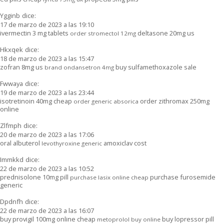
Ygginb
dice:
17 de marzo de 2023 a las 19:10
ivermectin 3 mg tablets
deltasone 20mg us
order stromectol 12mg
Hkxqek
dice:
18 de marzo de 2023 a las 15:47
zofran 8mg us
buy sulfamethoxazole sale
brand ondansetron 4mg
Fwwaya
dice:
19 de marzo de 2023 a las 23:44
isotretinoin 40mg cheap
order zithromax 250mg
order generic absorica
online
Zlfmph
dice:
20 de marzo de 2023 a las 17:06
oral albuterol
amoxiclav cost
levothyroxine generic
Immkkd
dice:
22 de marzo de 2023 a las 10:52
prednisolone 10mg pill
purchase furosemide
purchase lasix online cheap
generic
Dpdnfh
dice:
22 de marzo de 2023 a las 16:07
buy provigil 100mg online cheap
buy lopressor pill
metoprolol buy online