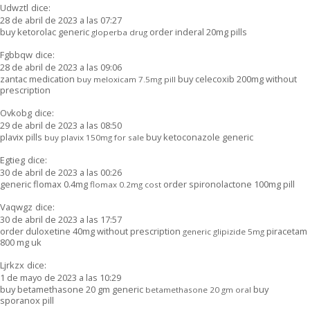
Udwztl
dice:
28 de abril de 2023 a las 07:27
buy ketorolac generic
order inderal 20mg pills
gloperba drug
Fgbbqw
dice:
28 de abril de 2023 a las 09:06
zantac medication
buy celecoxib 200mg without
buy meloxicam 7.5mg pill
prescription
Ovkobg
dice:
29 de abril de 2023 a las 08:50
plavix pills
buy ketoconazole generic
buy plavix 150mg for sale
Egtieg
dice:
30 de abril de 2023 a las 00:26
generic flomax 0.4mg
order spironolactone 100mg pill
flomax 0.2mg cost
Vaqwgz
dice:
30 de abril de 2023 a las 17:57
order duloxetine 40mg without prescription
piracetam
generic glipizide 5mg
800 mg uk
Ljrkzx
dice:
1 de mayo de 2023 a las 10:29
buy betamethasone 20 gm generic
buy
betamethasone 20 gm oral
sporanox pill