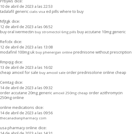
Prbyws
dice:
10 de abril de 2023 a las 22:53
tadalafil generic
ed pills where to buy
cialis visa
Nfjtgk
dice:
12 de abril de 2023 a las 06:52
buy oral ivermectin
buy accutane 10mg generic
buy stromectol 6mg pills
Refcdx
dice:
12 de abril de 2023 a las 13:08
modafinil 100mg uk
prednisone without prescription
buy phenergan online
Rmpqig
dice:
13 de abril de 2023 a las 16:02
cheap amoxil for sale
order prednisolone online cheap
buy amoxil sale
Cemtag
dice:
14 de abril de 2023 a las 09:32
order accutane 20mg generic
order azithromycin
amoxil 250mg cheap
250mg online
online medications
dice:
14 de abril de 2023 a las 09:56
thecanadianpharmacy com
usa pharmacy online
dice:
14 de abril de 2023 a las 14:31