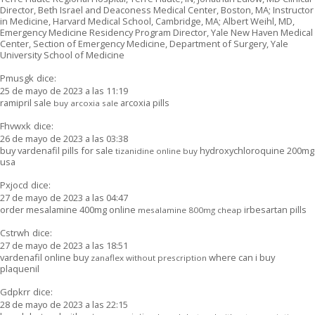
Director, Beth Israel and Deaconess Medical Center, Boston, MA; Instructor
in Medicine, Harvard Medical School, Cambridge, MA; Albert Weihl, MD,
Emergency Medicine Residency Program Director, Yale New Haven Medical
Center, Section of Emergency Medicine, Department of Surgery, Yale
University School of Medicine
Pmusgk
dice:
25 de mayo de 2023 a las 11:19
ramipril sale
arcoxia pills
buy arcoxia sale
Fhvwxk
dice:
26 de mayo de 2023 a las 03:38
buy vardenafil pills for sale
hydroxychloroquine 200mg
tizanidine online buy
usa
Pxjocd
dice:
27 de mayo de 2023 a las 04:47
order mesalamine 400mg online
irbesartan pills
mesalamine 800mg cheap
Cstrwh
dice:
27 de mayo de 2023 a las 18:51
vardenafil online buy
where can i buy
zanaflex without prescription
plaquenil
Gdpkrr
dice:
28 de mayo de 2023 a las 22:15