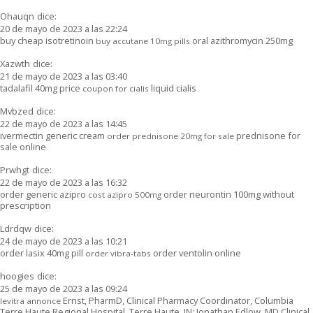
Ohauqn
dice:
20 de mayo de 2023 a las 22:24
buy cheap isotretinoin
oral azithromycin 250mg
buy accutane 10mg pills
Xazwth
dice:
21 de mayo de 2023 a las 03:40
tadalafil 40mg price
liquid cialis
coupon for cialis
Mvbzed
dice:
22 de mayo de 2023 a las 14:45
ivermectin generic cream
prednisone for
order prednisone 20mg for sale
sale online
Prwhgt
dice:
22 de mayo de 2023 a las 16:32
order generic azipro
order neurontin 100mg without
cost azipro 500mg
prescription
Ldrdqw
dice:
24 de mayo de 2023 a las 10:21
order lasix 40mg pill
order ventolin online
order vibra-tabs
hoogies
dice:
25 de mayo de 2023 a las 09:24
Ernst, PharmD, Clinical Pharmacy Coordinator, Columbia
levitra annonce
Terre Haute Regional Hospital, Terre Haute, IN; Jonathan Edlow, MD Clinical