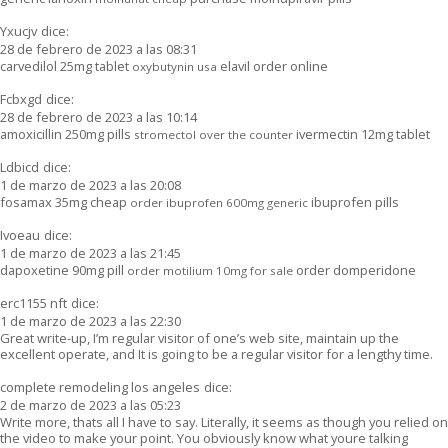
Yxucjv
dice:
28 de febrero de 2023 a las 08:31
carvedilol 25mg tablet
elavil order online
oxybutynin usa
Fcbxgd
dice:
28 de febrero de 2023 a las 10:14
amoxicillin 250mg pills
ivermectin 12mg tablet
stromectol over the counter
Ldbicd
dice:
1 de marzo de 2023 a las 20:08
fosamax 35mg cheap
ibuprofen pills
order ibuprofen 600mg generic
Ivoeau
dice:
1 de marzo de 2023 a las 21:45
dapoxetine 90mg pill
order domperidone
order motilium 10mg for sale
erc1155 nft
dice:
1 de marzo de 2023 a las 22:30
Great write-up, I’m regular visitor of one’s web site, maintain up the
excellent operate, and It is going to be a regular visitor for a lengthy time.
complete remodeling los angeles
dice:
2 de marzo de 2023 a las 05:23
Write more, thats all I have to say. Literally, it seems as though you relied on
the video to make your point. You obviously know what youre talking