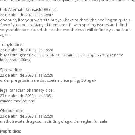
Link Alternatif Sensaslot88
dice:
22 de abril de 2023 a las 08:47
obviously like your web site but you have to check the spelling on quite a
few of your posts. Many of them are rife with spelling issues and I find it
very troublesome to tell the truth nevertheless I will definitely come back
again.
Tdmyfd
dice:
22 de abril de 2023 a las 15:28
buy zestril generic
buy generic
omeprazole 10mg without prescription
lopressor 100mg
Sjsxcw
dice:
22 de abril de 2023 a las 22:28
order pregabalin sale
priligy 30mg uk
dapoxetine price
legal canadian pharmacy
dice:
23 de abril de 2023 a las 19:51
canada medications
Obxpuh
dice:
23 de abril de 2023 a las 22:29
methotrexate drug
order reglan for sale
coumadin 2mg drug
Jyepfb
dice: