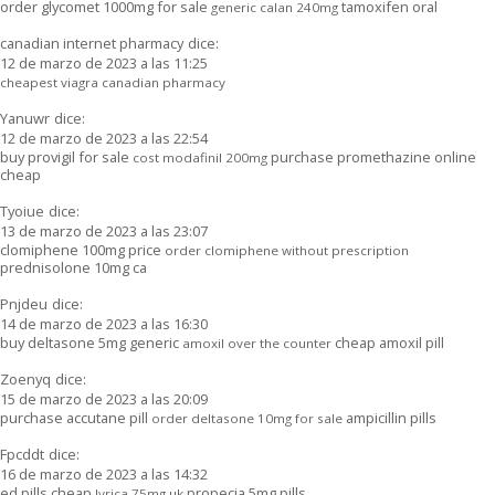
order glycomet 1000mg for sale
tamoxifen oral
generic calan 240mg
canadian internet pharmacy
dice:
12 de marzo de 2023 a las 11:25
cheapest viagra canadian pharmacy
Yanuwr
dice:
12 de marzo de 2023 a las 22:54
buy provigil for sale
purchase promethazine online
cost modafinil 200mg
cheap
Tyoiue
dice:
13 de marzo de 2023 a las 23:07
clomiphene 100mg price
order clomiphene without prescription
prednisolone 10mg ca
Pnjdeu
dice:
14 de marzo de 2023 a las 16:30
buy deltasone 5mg generic
cheap amoxil pill
amoxil over the counter
Zoenyq
dice:
15 de marzo de 2023 a las 20:09
purchase accutane pill
ampicillin pills
order deltasone 10mg for sale
Fpcddt
dice:
16 de marzo de 2023 a las 14:32
ed pills cheap
propecia 5mg pills
lyrica 75mg uk