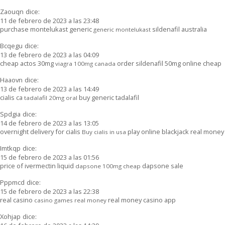
Zaouqn
dice:
11 de febrero de 2023 a las 23:48
purchase montelukast generic
sildenafil australia
generic montelukast
Bcqegu
dice:
13 de febrero de 2023 a las 04:09
cheap actos 30mg
order sildenafil 50mg online cheap
viagra 100mg canada
Haaovn
dice:
13 de febrero de 2023 a las 14:49
cialis ca
buy generic tadalafil
tadalafil 20mg oral
Spdgia
dice:
14 de febrero de 2023 a las 13:05
overnight delivery for cialis
play online blackjack real money
Buy cialis in usa
Imtkqp
dice:
15 de febrero de 2023 a las 01:56
price of ivermectin liquid
dapsone sale
dapsone 100mg cheap
Pppmcd
dice:
15 de febrero de 2023 a las 22:38
real casino
real money casino app
casino games real money
Xohjap
dice: