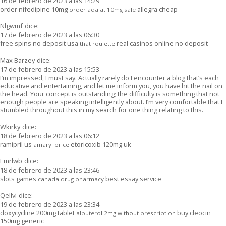
16 de febrero de 2023 a las 14:29
order nifedipine 10mg
allegra cheap
order adalat 10mg sale
Nlgwmf
dice:
17 de febrero de 2023 a las 06:30
free spins no deposit usa
real casinos online no deposit
that roulette
Max Barzey
dice:
17 de febrero de 2023 a las 15:53
I’m impressed, I must say. Actually rarely do I encounter a blog that’s each
educative and entertaining, and let me inform you, you have hit the nail on
the head. Your concept is outstanding; the difficulty is something that not
enough people are speaking intelligently about. I’m very comfortable that I
stumbled throughout this in my search for one thing relating to this.
Wkirky
dice:
18 de febrero de 2023 a las 06:12
ramipril us
etoricoxib 120mg uk
amaryl price
Emrlwb
dice:
18 de febrero de 2023 a las 23:46
slots games
best essay service
canada drug pharmacy
Qellvi
dice:
19 de febrero de 2023 a las 23:34
doxycycline 200mg tablet
buy cleocin
albuterol 2mg without prescription
150mg generic