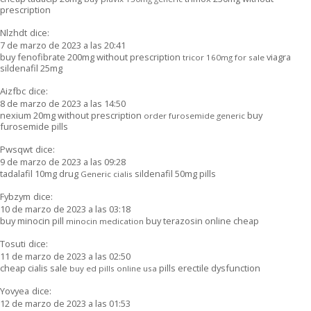
prescription
Nlzhdt
dice:
7 de marzo de 2023 a las 20:41
buy fenofibrate 200mg without prescription
viagra
tricor 160mg for sale
sildenafil 25mg
Aizfbc
dice:
8 de marzo de 2023 a las 14:50
nexium 20mg without prescription
buy
order furosemide generic
furosemide pills
Pwsqwt
dice:
9 de marzo de 2023 a las 09:28
tadalafil 10mg drug
sildenafil 50mg pills
Generic cialis
Fybzym
dice:
10 de marzo de 2023 a las 03:18
buy minocin pill
buy terazosin online cheap
minocin medication
Tosuti
dice:
11 de marzo de 2023 a las 02:50
cheap cialis sale
pills erectile dysfunction
buy ed pills online usa
Yovyea
dice:
12 de marzo de 2023 a las 01:53