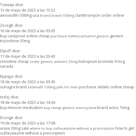
Tcewap
dice:
15 de mayo de 2023 a las 15:52
amoxicillin 500mg usa
clarithromycin order online
brand biaxin 500mg
Zscegb
dice:
16 de mayo de 2023 a las 03:05
buy careprost online cheap
generic
purchase methocarbamol generic
trazodone 50mg
Dipsff
dice:
17 de mayo de 2023 a las 03:43
clonidine cheap
tiotropium bromide 9 mcg
order generic antivert 25mg
canada
Eppqya
dice:
18 de mayo de 2023 a las 03:45
suhagra brand
purchase sildalis online cheap
sildenafil 100mg pills for men
Ioslzj
dice:
18 de mayo de 2023 a las 14:36
buy minocin medication
brand actos 15mg
buy cheap generic minocycline
Dszvge
dice:
19 de mayo de 2023 a las 17:08
arava 20mg sale
how to get
where to buy sulfasalazine without a prescription
sulfasalazine without a prescription