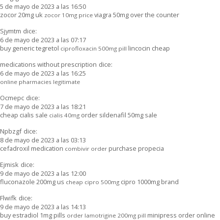
5 de mayo de 2023 a las 16:50
zocor 20mg uk
viagra 50mg over the counter
zocor 10mg price
Sjymtm
dice:
6 de mayo de 2023 a las 07:17
buy generic tegretol
lincocin cheap
ciprofloxacin 500mg pill
medications without prescription
dice:
6 de mayo de 2023 a las 16:25
online pharmacies legitimate
Ocmepc
dice:
7 de mayo de 2023 a las 18:21
cheap cialis sale
order sildenafil 50mg sale
cialis 40mg
Npbzgf
dice:
8 de mayo de 2023 a las 03:13
cefadroxil medication
purchase propecia
combivir order
Ejmisk
dice:
9 de mayo de 2023 a las 12:00
fluconazole 200mg us
cipro 1000mg brand
cheap cipro 500mg
Flwifk
dice:
9 de mayo de 2023 a las 14:13
buy estradiol 1mg pills
minipress order online
order lamotrigine 200mg pill