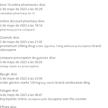
best 10 online pharmacies
dice:
2 de mayo de 2023 a las 05:28
canadian pharmacy no rx
online discount pharmacy
dice:
2 de mayo de 2023 a las 18:16
pharmacy price compare
Zuamob
dice:
2 de mayo de 2023 a las 21:03
prometrium 200mg drug
brand
order zyprexa 10mg without prescription
olanzapine
compare prescription drug prices
dice:
3 de mayo de 2023 a las 00:26
cheap meds no prescription
Bpugls
dice:
3 de mayo de 2023 a las 23:04
order generic starlix 120 mg
brand candesartan 8mg
buy starlix
Xzbgyw
dice:
4 de mayo de 2023 a las 06:47
buy bystolic online
clozapine over the counter
clozapine pills
Efhgtg
dice: