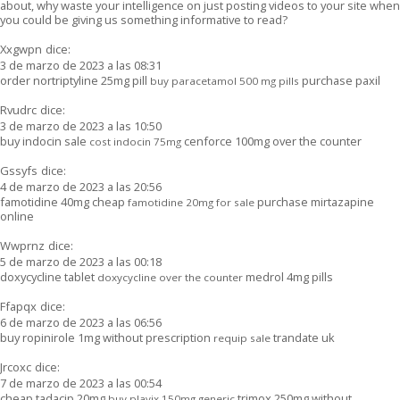
about, why waste your intelligence on just posting videos to your site when
you could be giving us something informative to read?
Xxgwpn
dice:
3 de marzo de 2023 a las 08:31
order nortriptyline 25mg pill
purchase paxil
buy paracetamol 500 mg pills
Rvudrc
dice:
3 de marzo de 2023 a las 10:50
buy indocin sale
cenforce 100mg over the counter
cost indocin 75mg
Gssyfs
dice:
4 de marzo de 2023 a las 20:56
famotidine 40mg cheap
purchase mirtazapine
famotidine 20mg for sale
online
Wwprnz
dice:
5 de marzo de 2023 a las 00:18
doxycycline tablet
medrol 4mg pills
doxycycline over the counter
Ffapqx
dice:
6 de marzo de 2023 a las 06:56
buy ropinirole 1mg without prescription
trandate uk
requip sale
Jrcoxc
dice:
7 de marzo de 2023 a las 00:54
cheap tadacip 20mg
trimox 250mg without
buy plavix 150mg generic