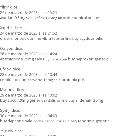
Yllnlr
dice:
24 de marzo de 2023 a las 15:21
avodart 0.5mg sale
order xenical online
keflex 125mg uk
Xxpdfr
dice:
24 de marzo de 2023 a las 21:52
order monodox online
acyclovir pills
vibra-tabs online buy
Oafyeu
dice:
26 de marzo de 2023 a las 14:24
azathioprine 25mg sale
buy naproxen generic
buy naproxen
Cfdovi
dice:
28 de marzo de 2023 a las 10:44
cefdinir online
protonix pills
prevacid 15mg sale
Mvdhnv
dice:
29 de marzo de 2023 a las 13:02
buy zocor 20mg generic
sildenafil 20mg
sildalis online buy
Syvnji
dice:
30 de marzo de 2023 a las 04:03
buy dapsone sale
buy tenormin generic
order asacol for sale
Zvgudv
dice: