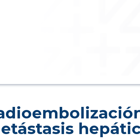
adioembolización
etástasis hepáti