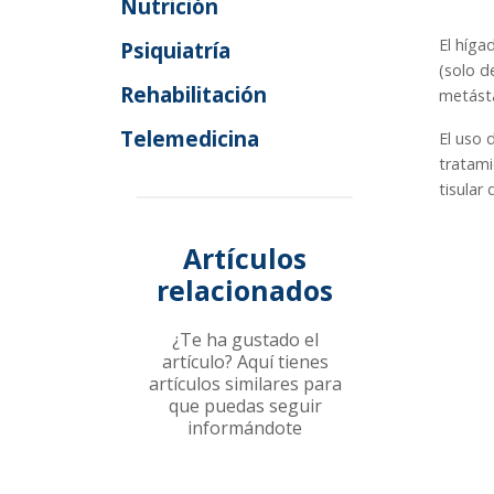
Nutrición
El híga
Psiquiatría
(solo d
Rehabilitación
metásta
Telemedicina
El uso 
tratami
tisular
Artículos
relacionados
¿Te ha gustado el
artículo? Aquí tienes
artículos similares para
que puedas seguir
informándote