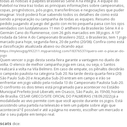
todas as notícias e palpites Brasileirão Série A na íntegra. A equipe do
Futebol na Veia traz todas as principais informações sobre campeonatos,
copas, prognósticos, pós-jogos, transferências e negociações que puder
imaginar. Você poderá ficar sabendo todos os detalhes de como está
sendo a preparação ou campanha de todas as equipes. Resumo do
pedido juagando al juego del gusto con mi tio pequeña paisa con los ojos
vendados con lustylatinasex 11 min O artilheiro da Brasileirão Série A é o
Germán Cano do Fluminense, com 26 gols marcados em 38 jogos. A 13ª
rodada da Série A do Campeonato Brasileiro 2022, o Brasileirão, tem 1 jogo
marcado para hoje, segunda-feira, 20 de junho (20/06). Confira como está
a classificação atualizada abaixo ou clicando aqui:
https://mylesvgqy992211.myparisblog.com/18376537/quero-ver-o-placar-do-
jogo
Quem vencer o jogo desta sexta-feira garante a vantagem no duelo de
volta. O elenco de melhor campanha joga em casa, ou seja, o Santos
realizará a volta na Vila Belmiro. Em caso de empate, os pênaltis decidirão
o campeão paulista na categoria Sub 20. Na tarde desta quarta-feira (20)
São Paulo Sub-20 e Araçatuba Sub-20 entram em campo e irão se
enfrentar em jogo válido pela rodada 13 do Campeonato Paulista Sub-20.
O confronto os dois times está programado para acontecer no Estádio
Municipal Prefeito José Liberatti, em Osasco, São Paulo, às 15h00, horário
de Brasília. CESAR GRECO/SITE OFICIAL DO PALMEIRAS (18.09.2022) Já a
modalidade ao vivo permite com que você aposte durante os jogos. Está
assistindo uma partida na televisão e tem um palpite sobre algo que
acontecerá? É possível ir até a página no evento, escolher um mercado e
dar o seu palpite em tempo real.
scats
dice: