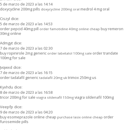
5 de marzo de 2023 a las 14:14
doxycycline 200mg pills
medrol 4 mg oral
doxycycline 200mg oral
Ciszyl
dice:
5 de marzo de 2023 a las 14:53
order pepcid 40mg pill
buy remeron
order famotidine 40mg online cheap
30mg online
Admgyt
dice:
7 de marzo de 2023 a las 02:30
buy ropinirole 2mg generic
order trandate
order labetalol 100mg sale
100mg for sale
Jvqwxd
dice:
7 de marzo de 2023 a las 16:15
order tadalafil generic
trimox 250mg us
tadalafil 20mg uk
Kyxhdu
dice:
8 de marzo de 2023 a las 16:58
tricor 200mg for sale
viagra sildenafil 100mg
viagra sildenafil 150mg
Veepfp
dice:
9 de marzo de 2023 a las 04:20
buy esomeprazole online cheap
order
purchase lasix online cheap
furosemide pills