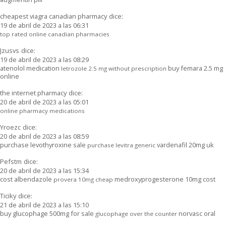
cheapest viagra canadian pharmacy
dice:
19 de abril de 2023 a las 06:31
top rated online canadian pharmacies
Jzusvs
dice:
19 de abril de 2023 a las 08:29
atenolol medication
buy femara 2.5 mg
letrozole 2.5 mg without prescription
online
the internet pharmacy
dice:
20 de abril de 2023 a las 05:01
online pharmacy medications
Yroezc
dice:
20 de abril de 2023 a las 08:59
purchase levothyroxine sale
vardenafil 20mg uk
purchase levitra generic
Pefstm
dice:
20 de abril de 2023 a las 15:34
cost albendazole
medroxyprogesterone 10mg cost
provera 10mg cheap
Ticiky
dice:
21 de abril de 2023 a las 15:10
buy glucophage 500mg for sale
norvasc oral
glucophage over the counter