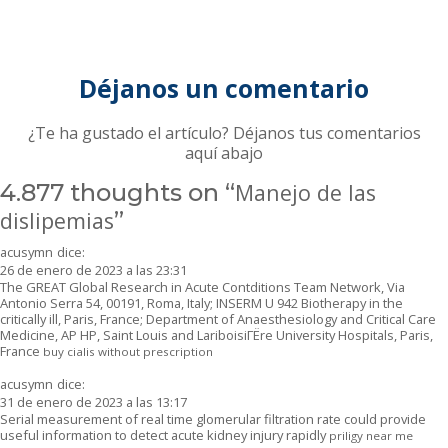
Déjanos un comentario
¿Te ha gustado el artículo? Déjanos tus comentarios
aquí abajo
4.877 thoughts on “
Manejo de las
dislipemias
”
acusymn
dice:
26 de enero de 2023 a las 23:31
The GREAT Global Research in Acute Contditions Team Network, Via
Antonio Serra 54, 00191, Roma, Italy; INSERM U 942 Biotherapy in the
critically ill, Paris, France; Department of Anaesthesiology and Critical Care
Medicine, AP HP, Saint Louis and LariboisiГЁre University Hospitals, Paris,
France
buy cialis without prescription
acusymn
dice:
31 de enero de 2023 a las 13:17
Serial measurement of real time glomerular filtration rate could provide
useful information to detect acute kidney injury rapidly
priligy near me