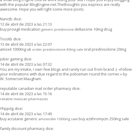
with the popular BlogEngine.net.Thethoughts you express are really
awesome. Hope you will right some more posts.
Nanctb
dice:
12 de abril de 2023 a las 21:13
buy provigil medication
deltasone 10mg drug
generic prednisone
Txsotb
dice:
13 de abril de 2023 a las 22:07
amoxil 1000mg uk
oral prednisolone 20mg
order prednisolone 40mg sale
joker gaming
dice:
14 de abril de 2023 a las 07:32
You are my intake, I own few blogs and rarely run out from brand :). «Follow
your inclinations with due regard to the policeman round the corner.» by
W. Somerset Maugham.
reputable canadian mail order pharmacy
dice:
14 de abril de 2023 a las 15:16
reliable mexican pharmacies
Yhppdg
dice:
14 de abril de 2023 a las 17:49
buy accutane generic
buy azithromycin 250mg sale
amoxicillin 1000mg sale
family discount pharmacy
dice: