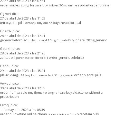
27 de abril de 2023 a las 07:51
order imitrex 25mg for sale
avodart order online
buy imitrex 50mg online
Ggzoei
dice:
27 de abril de 2023 a las 11:05
tetracycline pills
buy cheap lioresal
ozobax buy online
Gpardx
dice:
28 de abril de 2023 a las 17:21
generic ketorolac
buy inderal 20mg generic
order inderal 10mg for sale
Gzurxh
dice:
28 de abril de 2023 a las 21:26
zantac pill
order generic celebrex
purchase celebrex pill
Oitddu
dice:
29 de abril de 2023 a las 15:21
plavix 75mg usa
order nizoral pills
buy ketoconazole 200 mg generic
Vwkedl
dice:
30 de abril de 2023 a las 12:35
order flomax sale
buy aldactone without a
buy flomax 0.2mg for sale
prescription
Lgroqj
dice:
1 de mayo de 2023 a las 08:39
order duloxetine online cheap
piracetam pills
order glipizide 5mg