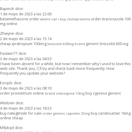
Bapmzk
dice:
1 de mayo de 2023 a las 22:00
betamethasone order
order itraconazole 100
where can i buy clomipramine
mg online
Zhwyne
dice:
2 de mayo de 2023 a las 15:14
cheap ipratropium 100mcg
generic linezolid 600 mg
linezolid 600mg brand
Fastwin77
dice:
3 de mayo de 2023 a las 04:53
I have been absent for a while, but now I remember why I used to love this
web site. Thank you, I¦ll try and check back more frequently. How
frequently you update your website?
Eorqdz
dice:
3 de mayo de 2023 a las 08:10
order prometrium online
buy zyprexa generic
brand olanzapine 10mg
Wtebvm
dice:
4 de mayo de 2023 a las 16:53
buy nateglinide for sale
buy candesartan 16mg
order generic capoten 25mg
online cheap
Mfpkqd
dice: