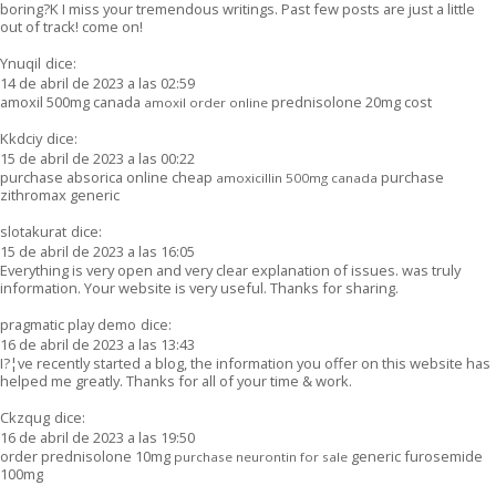
boring?K I miss your tremendous writings. Past few posts are just a little
out of track! come on!
Ynuqil
dice:
14 de abril de 2023 a las 02:59
amoxil 500mg canada
prednisolone 20mg cost
amoxil order online
Kkdciy
dice:
15 de abril de 2023 a las 00:22
purchase absorica online cheap
purchase
amoxicillin 500mg canada
zithromax generic
slotakurat
dice:
15 de abril de 2023 a las 16:05
Everything is very open and very clear explanation of issues. was truly
information. Your website is very useful. Thanks for sharing.
pragmatic play demo
dice:
16 de abril de 2023 a las 13:43
I?¦ve recently started a blog, the information you offer on this website has
helped me greatly. Thanks for all of your time & work.
Ckzqug
dice:
16 de abril de 2023 a las 19:50
order prednisolone 10mg
generic furosemide
purchase neurontin for sale
100mg