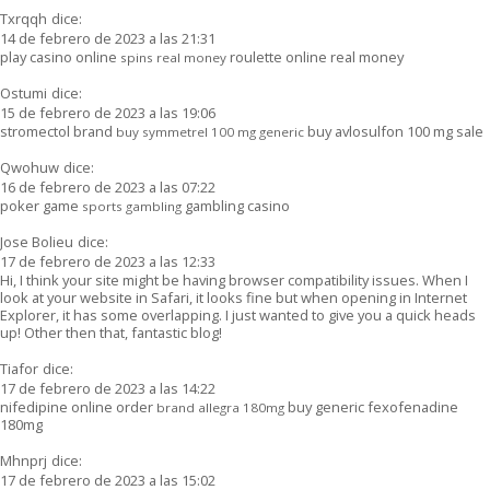
Txrqqh
dice:
14 de febrero de 2023 a las 21:31
play casino online
roulette online real money
spins real money
Ostumi
dice:
15 de febrero de 2023 a las 19:06
stromectol brand
buy avlosulfon 100 mg sale
buy symmetrel 100 mg generic
Qwohuw
dice:
16 de febrero de 2023 a las 07:22
poker game
gambling casino
sports gambling
Jose Bolieu
dice:
17 de febrero de 2023 a las 12:33
Hi, I think your site might be having browser compatibility issues. When I
look at your website in Safari, it looks fine but when opening in Internet
Explorer, it has some overlapping. I just wanted to give you a quick heads
up! Other then that, fantastic blog!
Tiafor
dice:
17 de febrero de 2023 a las 14:22
nifedipine online order
buy generic fexofenadine
brand allegra 180mg
180mg
Mhnprj
dice:
17 de febrero de 2023 a las 15:02