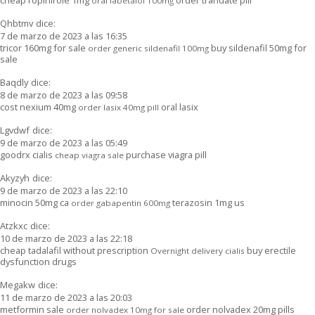
oral labetalol 100mg
Qhbtmv
dice:
7 de marzo de 2023 a las 16:35
tricor 160mg for sale
buy sildenafil 50mg for
order generic sildenafil 100mg
sale
Baqdly
dice:
8 de marzo de 2023 a las 09:58
cost nexium 40mg
oral lasix
order lasix 40mg pill
Lgvdwf
dice:
9 de marzo de 2023 a las 05:49
goodrx cialis
purchase viagra pill
cheap viagra sale
Akyzyh
dice:
9 de marzo de 2023 a las 22:10
minocin 50mg ca
terazosin 1mg us
order gabapentin 600mg
Atzkxc
dice:
10 de marzo de 2023 a las 22:18
cheap tadalafil without prescription
buy erectile
Overnight delivery cialis
dysfunction drugs
Megakw
dice:
11 de marzo de 2023 a las 20:03
metformin sale
order nolvadex 20mg pills
order nolvadex 10mg for sale