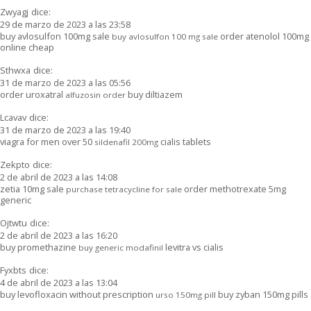
Zwyagj
dice:
29 de marzo de 2023 a las 23:58
buy avlosulfon 100mg sale
order atenolol 100mg
buy avlosulfon 100 mg sale
online cheap
Sthwxa
dice:
31 de marzo de 2023 a las 05:56
order uroxatral
buy diltiazem
alfuzosin order
Lcavav
dice:
31 de marzo de 2023 a las 19:40
viagra for men over 50
cialis tablets
sildenafil 200mg
Zekpto
dice:
2 de abril de 2023 a las 14:08
zetia 10mg sale
order methotrexate 5mg
purchase tetracycline for sale
generic
Ojtwtu
dice:
2 de abril de 2023 a las 16:20
buy promethazine
levitra vs cialis
buy generic modafinil
Fyxbts
dice:
4 de abril de 2023 a las 13:04
buy levofloxacin without prescription
buy zyban 150mg pills
urso 150mg pill