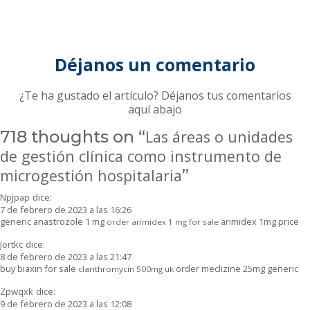
Déjanos un comentario
¿Te ha gustado el artículo? Déjanos tus comentarios
aquí abajo
718 thoughts on “
Las áreas o unidades
de gestión clínica como instrumento de
microgestión hospitalaria
”
Npjpap
dice:
7 de febrero de 2023 a las 16:26
generic anastrozole 1 mg
arimidex 1mg price
order arimidex 1 mg for sale
Jortkc
dice:
8 de febrero de 2023 a las 21:47
buy biaxin for sale
order meclizine 25mg generic
clarithromycin 500mg uk
Zpwqxk
dice:
9 de febrero de 2023 a las 12:08