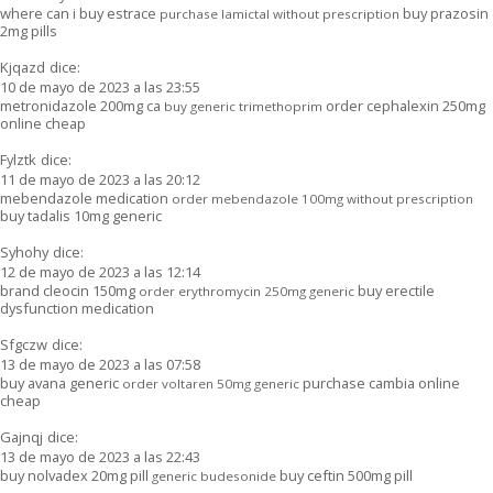
where can i buy estrace
buy prazosin
purchase lamictal without prescription
2mg pills
Kjqazd
dice:
10 de mayo de 2023 a las 23:55
metronidazole 200mg ca
order cephalexin 250mg
buy generic trimethoprim
online cheap
Fylztk
dice:
11 de mayo de 2023 a las 20:12
mebendazole medication
order mebendazole 100mg without prescription
buy tadalis 10mg generic
Syhohy
dice:
12 de mayo de 2023 a las 12:14
brand cleocin 150mg
buy erectile
order erythromycin 250mg generic
dysfunction medication
Sfgczw
dice:
13 de mayo de 2023 a las 07:58
buy avana generic
purchase cambia online
order voltaren 50mg generic
cheap
Gajnqj
dice:
13 de mayo de 2023 a las 22:43
buy nolvadex 20mg pill
buy ceftin 500mg pill
generic budesonide