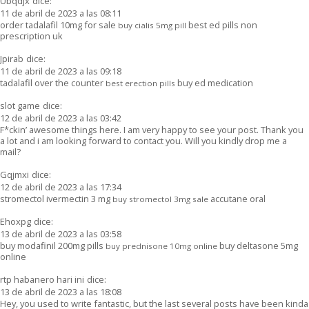
Ubqdjx
dice:
11 de abril de 2023 a las 08:11
order tadalafil 10mg for sale
best ed pills non
buy cialis 5mg pill
prescription uk
Jpirab
dice:
11 de abril de 2023 a las 09:18
tadalafil over the counter
buy ed medication
best erection pills
slot game
dice:
12 de abril de 2023 a las 03:42
F*ckin’ awesome things here. I am very happy to see your post. Thank you
a lot and i am looking forward to contact you. Will you kindly drop me a
mail?
Gqjmxi
dice:
12 de abril de 2023 a las 17:34
stromectol ivermectin 3 mg
accutane oral
buy stromectol 3mg sale
Ehoxpg
dice:
13 de abril de 2023 a las 03:58
buy modafinil 200mg pills
buy deltasone 5mg
buy prednisone 10mg online
online
rtp habanero hari ini
dice:
13 de abril de 2023 a las 18:08
Hey, you used to write fantastic, but the last several posts have been kinda