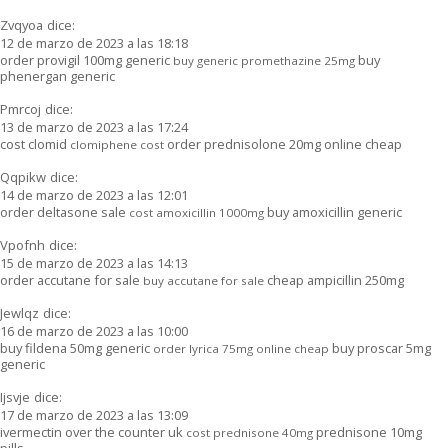
Zvqyoa
dice:
12 de marzo de 2023 a las 18:18
order provigil 100mg generic
buy
buy generic promethazine 25mg
phenergan generic
Pmrcoj
dice:
13 de marzo de 2023 a las 17:24
cost clomid
order prednisolone 20mg online cheap
clomiphene cost
Qqpikw
dice:
14 de marzo de 2023 a las 12:01
order deltasone sale
buy amoxicillin generic
cost amoxicillin 1000mg
Vpofnh
dice:
15 de marzo de 2023 a las 14:13
order accutane for sale
cheap ampicillin 250mg
buy accutane for sale
Jewlqz
dice:
16 de marzo de 2023 a las 10:00
buy fildena 50mg generic
buy proscar 5mg
order lyrica 75mg online cheap
generic
Ijsvje
dice:
17 de marzo de 2023 a las 13:09
ivermectin over the counter uk
prednisone 10mg
cost prednisone 40mg
pills