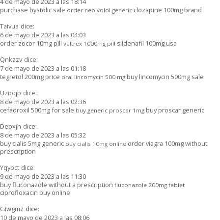
4 de mayo de 2023 a las 18:14
purchase bystolic sale
clozapine 100mg brand
order nebivolol generic
Taivua
dice:
6 de mayo de 2023 a las 04:03
order zocor 10mg pill
sildenafil 100mg usa
valtrex 1000mg pill
Qnkzzv
dice:
7 de mayo de 2023 a las 01:18
tegretol 200mg price
buy lincomycin 500mg sale
oral lincomycin 500 mg
Uzioqb
dice:
8 de mayo de 2023 a las 02:36
cefadroxil 500mg for sale
buy proscar generic
buy generic proscar 1mg
Depxjh
dice:
8 de mayo de 2023 a las 05:32
buy cialis 5mg generic
order viagra 100mg without
buy cialis 10mg online
prescription
Yqypct
dice:
9 de mayo de 2023 a las 11:30
buy fluconazole without a prescription
fluconazole 200mg tablet
ciprofloxacin buy online
Giwgmz
dice:
10 de mayo de 2023 a las 08:06