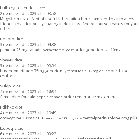
bulk crypto sender
dice:
2 de marzo de 2023 a las 03:58
Magnificent site. A lot of useful information here. I am sending it to a few
friends ans additionally sharing in delicious. And of course, thanks for your
effort!
Ueqbro
dice:
3 de marzo de 2023 a las 04:38
pamelor 25 mg canada
order generic paxil 10mg
paracetamol cost
Shwyuj
dice:
3 de marzo de 2023 a las 05:54
buy indomethacin 75mg generic
purchase
buy tamsulosin 0.2mg online
cenforce
Vuldpj
dice:
4 de marzo de 2023 a las 16:54
famotidine for sale
order remeron 15mg generic
pepcid canada
Pdkhkc
dice:
4 de marzo de 2023 a las 19:49
doxycycline 100mg ca
methylprednisolone 4mg pills
doxycycline 100mg sale
Ixdbdq
dice:
6 de marzo de 2023 a las 03:22
cheap ropinirole 1mg
order trandate pill