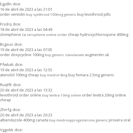
Egydln
dice:
16 de abril de 2023 a las 21:01
order ventolin
buy levothroid pills
buy synthroid 100mcg generic
Frsdrq
dice:
18 de abril de 2023 a las 04:49
clomiphene ca
cheap hydroxychloroquine 400mg
serophene online order
Bcgxuo
dice:
19 de abril de 2023 a las 07:05
order doxycycline 100mg
augmentin uk
buy generic clavulanate
Pfwbab
dice:
19 de abril de 2023 a las 12:55
atenolol 100mg cheap
buy femara 2.5mg generic
buy medrol 8mg
Ruqtfk
dice:
20 de abril de 2023 a las 13:32
levothroid order online
order levitra 20mg online
buy levitra 10mg online
cheap
Zhrrfg
dice:
20 de abril de 2023 a las 20:23
albendazole 400mg canada
provera oral
buy medroxyprogesterone generic
Vggobk
dice: