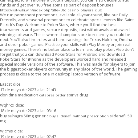
funds and get over 100 free spins as part of deposit bonuses.
https://list-wiki.win/index.php?title=Btc_casino_players_club
We run permanent promotions, available all-year-round, like our Daily
Freerolls, and seasonal promotions to celebrate special events like Saint
Patrick’s Day. Welcome to PokerStars, where you’ll find the best
tournaments and games, secure deposits, fast withdrawals and award-
winning software. This is where champions are born, and you could be
next. You’ll also find rules and hand rankings for Texas Hold’em, Omaha
and other poker games. Practice your skills with Play Money or join real
money games. There’s no better place to learn and play poker. Also don’t
forget that you can download PokerStars for Android and download
PokerStars for iPhone as the developers worked hard and released
special mobile versions of the software. This was made for players to join
the biggest poker players community in any place of the world. The gaming
process is close to the one in desktop laptop version of software.
Eazczt
dice:
17 de mayo de 2023 a las 21:43
clonidine medication
spiriva drug
catapres order
Wqhrcx
dice:
18 de mayo de 2023 a las 03:16
buy suhagra 50mg generic
sildenafil 50
buy sildenafil without prescription
mg
Wjcmis
dice:
19 de mayo de 2023 a las 02:47