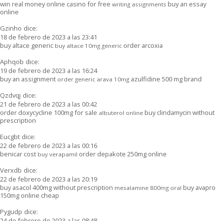
win real money online casino for free
buy an essay
writing assignments
online
Gzinho
dice:
18 de febrero de 2023 a las 23:41
buy altace generic
order arcoxia
buy altace 10mg generic
Aphqob
dice:
19 de febrero de 2023 a las 16:24
buy an assignment
azulfidine 500 mg brand
order generic arava 10mg
Qzdvqj
dice:
21 de febrero de 2023 a las 00:42
order doxycycline 100mg for sale
buy clindamycin without
albuterol online
prescription
Eucgbt
dice:
22 de febrero de 2023 a las 00:16
benicar cost
order depakote 250mg online
buy verapamil
Verxdb
dice:
22 de febrero de 2023 a las 20:19
buy asacol 400mg without prescription
buy avapro
mesalamine 800mg oral
150mg online cheap
Pygudp
dice:
24 de febrero de 2023 a las 08:48