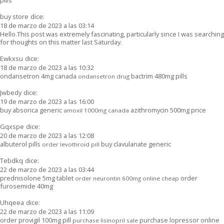
buy store
dice:
18 de marzo de 2023 a las 03:14
Hello.This post was extremely fascinating, particularly since I was searching
for thoughts on this matter last Saturday.
Ewkxsu
dice:
18 de marzo de 2023 a las 10:32
ondansetron 4mg canada
bactrim 480mg pills
ondansetron drug
Jwbedy
dice:
19 de marzo de 2023 a las 16:00
buy absorica generic
azithromycin 500mg price
amoxil 1000mg canada
Gqxspe
dice:
20 de marzo de 2023 a las 12:08
albuterol pills
buy clavulanate generic
order levothroid pill
Tebdkq
dice:
22 de marzo de 2023 a las 03:44
prednisolone 5mg tablet
order
order neurontin 600mg online cheap
furosemide 40mg
Uhqeea
dice:
22 de marzo de 2023 a las 11:09
order provigil 100mg pill
purchase lopressor online
purchase lisinopril sale