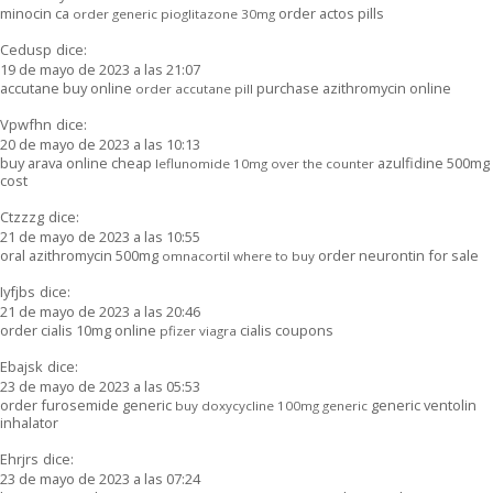
minocin ca
order actos pills
order generic pioglitazone 30mg
Cedusp
dice:
19 de mayo de 2023 a las 21:07
accutane buy online
purchase azithromycin online
order accutane pill
Vpwfhn
dice:
20 de mayo de 2023 a las 10:13
buy arava online cheap
azulfidine 500mg
leflunomide 10mg over the counter
cost
Ctzzzg
dice:
21 de mayo de 2023 a las 10:55
oral azithromycin 500mg
order neurontin for sale
omnacortil where to buy
Iyfjbs
dice:
21 de mayo de 2023 a las 20:46
order cialis 10mg online
cialis coupons
pfizer viagra
Ebajsk
dice:
23 de mayo de 2023 a las 05:53
order furosemide generic
generic ventolin
buy doxycycline 100mg generic
inhalator
Ehrjrs
dice:
23 de mayo de 2023 a las 07:24