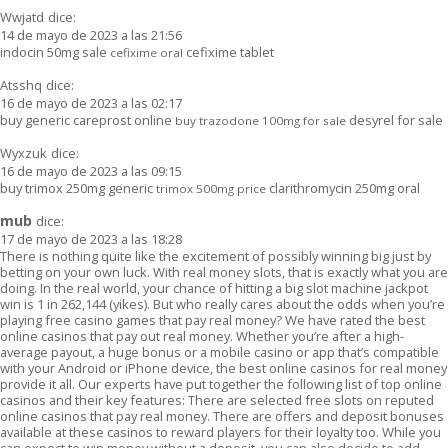
Wwjatd
dice:
14 de mayo de 2023 a las 21:56
indocin 50mg sale
cefixime tablet
cefixime oral
Atsshq
dice:
16 de mayo de 2023 a las 02:17
buy generic careprost online
desyrel for sale
buy trazodone 100mg for sale
Wyxzuk
dice:
16 de mayo de 2023 a las 09:15
buy trimox 250mg generic
clarithromycin 250mg oral
trimox 500mg price
mub
dice:
17 de mayo de 2023 a las 18:28
There is nothing quite like the excitement of possibly winning big just by
betting on your own luck. With real money slots, that is exactly what you are
doing. In the real world, your chance of hitting a big slot machine jackpot
win is 1 in 262,144 (yikes). But who really cares about the odds when you’re
playing free casino games that pay real money? We have rated the best
online casinos that pay out real money. Whether you’re after a high-
average payout, a huge bonus or a mobile casino or app that’s compatible
with your Android or iPhone device, the best online casinos for real money
provide it all. Our experts have put together the following list of top online
casinos and their key features: There are selected free slots on reputed
online casinos that pay real money. There are offers and deposit bonuses
available at these casinos to reward players for their loyalty too. While you
can expect to win money without a deposit, you can also decide to add