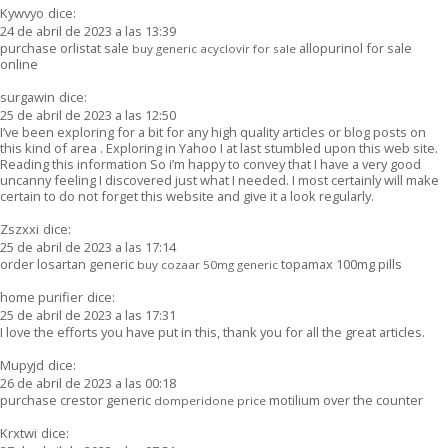
Kywvyo
dice:
24 de abril de 2023 a las 13:39
purchase orlistat sale
allopurinol for sale
buy generic acyclovir for sale
online
surgawin
dice:
25 de abril de 2023 a las 12:50
I’ve been exploring for a bit for any high quality articles or blog posts on
this kind of area . Exploring in Yahoo I at last stumbled upon this web site.
Reading this information So i’m happy to convey that I have a very good
uncanny feeling I discovered just what I needed. I most certainly will make
certain to do not forget this website and give it a look regularly.
Zszxxi
dice:
25 de abril de 2023 a las 17:14
order losartan generic
topamax 100mg pills
buy cozaar 50mg generic
home purifier
dice:
25 de abril de 2023 a las 17:31
I love the efforts you have put in this, thank you for all the great articles.
Mupyjd
dice:
26 de abril de 2023 a las 00:18
purchase crestor generic
motilium over the counter
domperidone price
Krxtwi
dice: