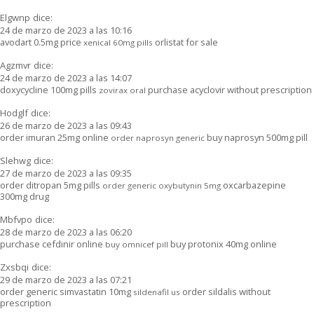
Elgwnp
dice:
24 de marzo de 2023 a las 10:16
avodart 0.5mg price
orlistat for sale
xenical 60mg pills
Agzmvr
dice:
24 de marzo de 2023 a las 14:07
doxycycline 100mg pills
purchase acyclovir without prescription
zovirax oral
Hodglf
dice:
26 de marzo de 2023 a las 09:43
order imuran 25mg online
buy naprosyn 500mg pill
order naprosyn generic
Slehwg
dice:
27 de marzo de 2023 a las 09:35
order ditropan 5mg pills
oxcarbazepine
order generic oxybutynin 5mg
300mg drug
Mbfvpo
dice:
28 de marzo de 2023 a las 06:20
purchase cefdinir online
buy protonix 40mg online
buy omnicef pill
Zxsbqi
dice:
29 de marzo de 2023 a las 07:21
order generic simvastatin 10mg
order sildalis without
sildenafil us
prescription