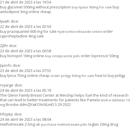
21 de abril de 2023 a las 19:54
buy glycomet 500mg without prescription
buy
buy lipitor 80mg for sale
amlodipine 5mg online cheap
Iyvaih
dice:
22 de abril de 2023 a las 02:50
buy praziquantel 600 mg for sale
order
hydrochlorothiazide online
cyproheptadine 4mg sale
Zjlfri
dice:
23 de abril de 2023 a las 00:58
buy lisinopril 10mg online
order lopressor 50mg
buy omeprazole pills
Jqonfo
dice:
23 de abril de 2023 a las 07:55
buy lyrica 75mg online cheap
how to buy priligy
order priligy 60mg for sale
royarge
dice:
24 de abril de 2023 a las 05:19
The Glenn Family Breast Center at Winship helps fuel the kind of research
that can lead to better treatments for patients like Pamela
levitra tabletas 10
Brooke ddmZJYaKOXrtXLmD 5 29 2022
mg
Hfopkp
dice:
24 de abril de 2023 a las 08:04
methotrexate 2.5mg uk
reglan 20mg drug
purchase methotrexate pills