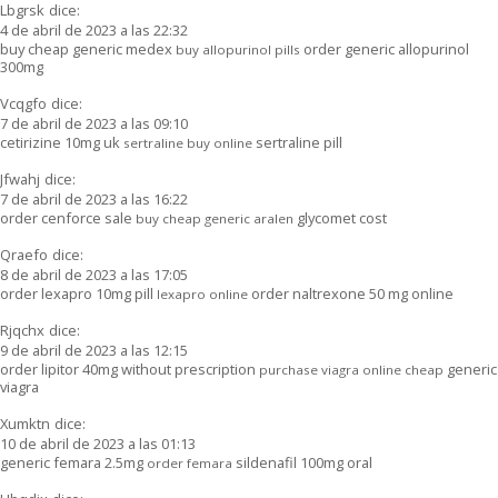
Lbgrsk
dice:
4 de abril de 2023 a las 22:32
buy cheap generic medex
order generic allopurinol
buy allopurinol pills
300mg
Vcqgfo
dice:
7 de abril de 2023 a las 09:10
cetirizine 10mg uk
sertraline pill
sertraline buy online
Jfwahj
dice:
7 de abril de 2023 a las 16:22
order cenforce sale
glycomet cost
buy cheap generic aralen
Qraefo
dice:
8 de abril de 2023 a las 17:05
order lexapro 10mg pill
order naltrexone 50 mg online
lexapro online
Rjqchx
dice:
9 de abril de 2023 a las 12:15
order lipitor 40mg without prescription
generic
purchase viagra online cheap
viagra
Xumktn
dice:
10 de abril de 2023 a las 01:13
generic femara 2.5mg
sildenafil 100mg oral
order femara