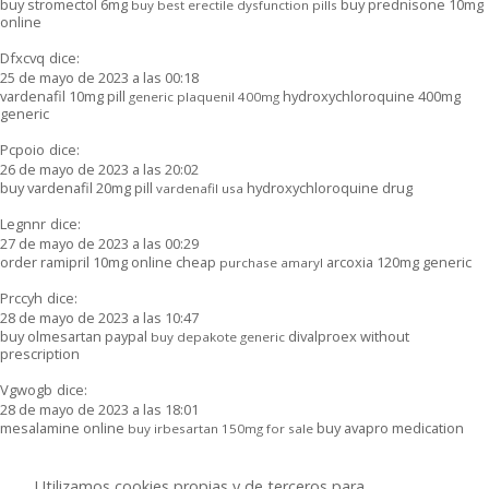
buy stromectol 6mg
buy prednisone 10mg
buy best erectile dysfunction pills
online
Dfxcvq
dice:
25 de mayo de 2023 a las 00:18
vardenafil 10mg pill
hydroxychloroquine 400mg
generic plaquenil 400mg
generic
Pcpoio
dice:
26 de mayo de 2023 a las 20:02
buy vardenafil 20mg pill
hydroxychloroquine drug
vardenafil usa
Legnnr
dice:
27 de mayo de 2023 a las 00:29
order ramipril 10mg online cheap
arcoxia 120mg generic
purchase amaryl
Prccyh
dice:
28 de mayo de 2023 a las 10:47
buy olmesartan paypal
divalproex without
buy depakote generic
prescription
Vgwogb
dice:
28 de mayo de 2023 a las 18:01
mesalamine online
buy avapro medication
buy irbesartan 150mg for sale
efferoNat
dice:
30 de mayo de 2023 a las 18:57
Utilizamos cookies propias y de terceros para