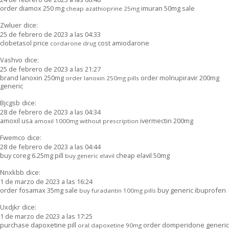
order diamox 250 mg
imuran 50mg sale
cheap azathioprine 25mg
Zwluer
dice:
25 de febrero de 2023 a las 04:33
clobetasol price
cost amiodarone
cordarone drug
Vashvo
dice:
25 de febrero de 2023 a las 21:27
brand lanoxin 250mg
order molnupiravir 200mg
order lanoxin 250mg pills
generic
Bjcgsb
dice:
28 de febrero de 2023 a las 04:34
amoxil usa
ivermectin 200mg
amoxil 1000mg without prescription
Fwemco
dice:
28 de febrero de 2023 a las 04:44
buy coreg 6.25mg pill
cheap elavil 50mg
buy generic elavil
Nnxkbb
dice:
1 de marzo de 2023 a las 16:24
order fosamax 35mg sale
buy generic ibuprofen
buy furadantin 100mg pills
Uxdjkr
dice:
1 de marzo de 2023 a las 17:25
purchase dapoxetine pill
order domperidone generic
oral dapoxetine 90mg