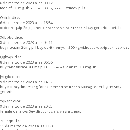
6 de marzo de 2023 a las 00:17
tadalafil 10mg uk
trimox pills
trimox 500mg canada
Qhiulr
dice:
6 de marzo de 2023 a las 16:54
order requip 2mg generic
buy generic labetalol
order ropinirole for sale
Xdbpbd
dice:
8 de marzo de 2023 a las 02:11
buy nexium 20mg pill
lasix usa
buy clarithromycin 500mg without prescription
Qghvqx
dice:
8 de marzo de 2023 a las 06:56
buy fenofibrate 200mg pill
sildenafil 100mg uk
tricor usa
Jhfgdx
dice:
9 de marzo de 2023 a las 14:02
buy minocycline 50mg for sale
order hytrin 5mg
brand neurontin 800mg
generic
Yqkgdt
dice:
9 de marzo de 2023 a las 20:05
female cialis cvs
viagra cheap
Buy discount cialis
Zuimqn
dice:
11 de marzo de 2023 a las 11:05