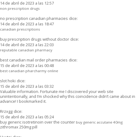
14 de abril de 2023 a las 12:57
non prescription drugs
no prescription canadian pharmacies
dice:
14 de abril de 2023 a las 18:47
canadian prescriptions
buy prescription drugs without doctor
dice:
14 de abril de 2023 a las 22:03
reputable canadian pharmacy
best canadian mail order pharmacies
dice:
15 de abril de 2023 a las 00:48
best canadian pharcharmy online
slot hoki
dice:
15 de abril de 2023 a las 03:32
Valuable information. Fortunate me I discovered your web site
unintentionally, and I’m shocked why this coincidence didn’t came about in
advance! I bookmarked it.
Rrzxgg
dice:
15 de abril de 2023 a las 05:24
buy generic isotretinoin over the counter
buy generic accutane 40mg
zithromax 250mg pill
Uuytoj
dice: