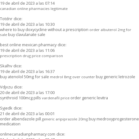
19 de abril de 2023 a las 07:14
canadian online pharmacies legitimate
Totdnr
dice:
19 de abril de 2023 a las 10:30
where to buy doxycycline without a prescription
order albuterol 2mg for
buy clavulanate sale
sale
best online mexican pharmacy
dice:
19 de abril de 2023 a las 11:06
prescription drug price comparison
Skalhv
dice:
19 de abril de 2023 a las 16:37
buy atenolol 50mg for sale
buy generic letrozole
medrol 8mg over counter
Vdjxzu
dice:
20 de abril de 2023 a las 17:00
synthroid 100mcg pills
order generic levitra
vardenafil price
Syjedk
dice:
21 de abril de 2023 a las 00:01
order albendazole pill
buy medroxyprogesterone
generic aripiprazole 20mg
medication
onlinecanadianpharmacy com
dice: