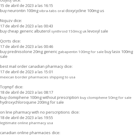
15 de abril de 2023 a las 16:15
buy neurontin 100mg
doxycycline 100mg us
vibra-tabs oral
Nojuzv
dice:
17 de abril de 2023 a las 00:43
buy cheap generic albuterol
levoxyl sale
synthroid 150mcg uk
Qcrrts
dice:
17 de abril de 2023 a las 00:46
buy prednisolone 20mg generic
buy lasix 100mg
gabapentin 100mg for sale
sale
best mail order canadian pharmacy
dice:
17 de abril de 2023 a las 15:01
mexican border pharmacies shipping to usa
Tcqmpf
dice:
18 de abril de 2023 a las 08:17
buy clomiphene 100mg without prescription
buy clomiphene 50mg for sale
hydroxychloroquine 200mg for sale
on line pharmacy with no perscriptions
dice:
18 de abril de 2023 a las 19:55
legitimate online pharmacy usa
canadian online pharmacies
dice: