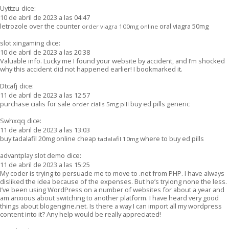
Uyttzu
dice:
10 de abril de 2023 a las 04:47
letrozole over the counter
oral viagra 50mg
order viagra 100mg online
slot xingaming
dice:
10 de abril de 2023 a las 20:38
Valuable info. Lucky me I found your website by accident, and I’m shocked
why this accident did not happened earlier! I bookmarked it.
Dtcafj
dice:
11 de abril de 2023 a las 12:57
purchase cialis for sale
buy ed pills generic
order cialis 5mg pill
Swhxqq
dice:
11 de abril de 2023 a las 13:03
buy tadalafil 20mg online cheap
where to buy ed pills
tadalafil 10mg
advantplay slot demo
dice:
11 de abril de 2023 a las 15:25
My coder is trying to persuade me to move to .net from PHP. I have always
disliked the idea because of the expenses. But he’s tryiong none the less.
I’ve been using WordPress on a number of websites for about a year and
am anxious about switching to another platform. I have heard very good
things about blogengine.net. Is there a way I can import all my wordpress
content into it? Any help would be really appreciated!