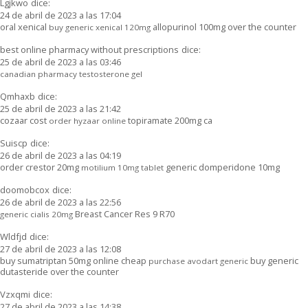
Lgjkwo
dice:
24 de abril de 2023 a las 17:04
oral xenical
allopurinol 100mg over the counter
buy generic xenical 120mg
best online pharmacy without prescriptions
dice:
25 de abril de 2023 a las 03:46
canadian pharmacy testosterone gel
Qmhaxb
dice:
25 de abril de 2023 a las 21:42
cozaar cost
topiramate 200mg ca
order hyzaar online
Suiscp
dice:
26 de abril de 2023 a las 04:19
order crestor 20mg
generic domperidone 10mg
motilium 10mg tablet
doomobcox
dice:
26 de abril de 2023 a las 22:56
Breast Cancer Res 9 R70
generic cialis 20mg
Wldfjd
dice:
27 de abril de 2023 a las 12:08
buy sumatriptan 50mg online cheap
buy generic
purchase avodart generic
dutasteride over the counter
Vzxqmi
dice:
27 de abril de 2023 a las 14:38