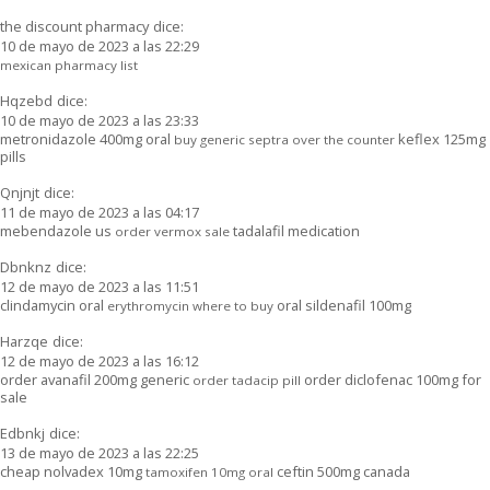
the discount pharmacy
dice:
10 de mayo de 2023 a las 22:29
mexican pharmacy list
Hqzebd
dice:
10 de mayo de 2023 a las 23:33
metronidazole 400mg oral
keflex 125mg
buy generic septra over the counter
pills
Qnjnjt
dice:
11 de mayo de 2023 a las 04:17
mebendazole us
tadalafil medication
order vermox sale
Dbnknz
dice:
12 de mayo de 2023 a las 11:51
clindamycin oral
oral sildenafil 100mg
erythromycin where to buy
Harzqe
dice:
12 de mayo de 2023 a las 16:12
order avanafil 200mg generic
order diclofenac 100mg for
order tadacip pill
sale
Edbnkj
dice:
13 de mayo de 2023 a las 22:25
cheap nolvadex 10mg
ceftin 500mg canada
tamoxifen 10mg oral