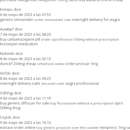
Emivpu
dice:
6 de mayo de 2023 a las 07:53
generic simvastatin
overnight delivery for viagra
order simvastatin sale
Auwbpf
dice:
7 de mayo de 2023 a las 08:20
buy carbamazepine pill
order ciprofloxacin 500mg without prescription
lincomycin medication
Nukmdv
dice:
8 de mayo de 2023 a las 02:13
duricef 250mg cheap
order proscar 1mg
cefadroxil online
Xofzki
dice:
8 de mayo de 2023 a las 09:23
overnight delivery cialis
viagra professional
discount cialis
Odhhgj
dice:
9 de mayo de 2023 a las 11:10
buy generic diflucan for sale
cipro
buy fluconazole without a prescription
500mg drug
Csylzb
dice:
9 de mayo de 2023 a las 16:13
estrace order online
minipress 1mg ca
buy generic prazosin over the counter