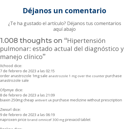
Déjanos un comentario
¿Te ha gustado el artículo? Déjanos tus comentarios
aquí abajo
1.008 thoughts on “
Hipertensión
pulmonar: estado actual del diagnóstico y
manejo clínico
”
Xchood
dice:
7 de febrero de 2023 a las 02:15
order anastrozole 1mg sale
purchase
anastrozole 1 mg over the counter
anastrozole sale
Ofpmye
dice:
8 de febrero de 2023 a las 21:09
biaxin 250mg cheap
purchase meclizine without prescription
antivert uk
Zwvurl
dice:
9 de febrero de 2023 a las 06:19
naproxen price
prevacid tablet
brand omnicef 300 mg
Rzokpa
dice: