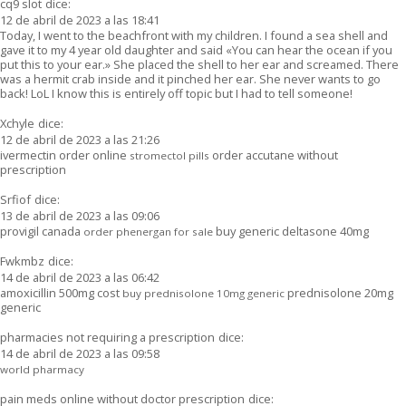
cq9 slot
dice:
12 de abril de 2023 a las 18:41
Today, I went to the beachfront with my children. I found a sea shell and
gave it to my 4 year old daughter and said «You can hear the ocean if you
put this to your ear.» She placed the shell to her ear and screamed. There
was a hermit crab inside and it pinched her ear. She never wants to go
back! LoL I know this is entirely off topic but I had to tell someone!
Xchyle
dice:
12 de abril de 2023 a las 21:26
ivermectin order online
order accutane without
stromectol pills
prescription
Srfiof
dice:
13 de abril de 2023 a las 09:06
provigil canada
buy generic deltasone 40mg
order phenergan for sale
Fwkmbz
dice:
14 de abril de 2023 a las 06:42
amoxicillin 500mg cost
prednisolone 20mg
buy prednisolone 10mg generic
generic
pharmacies not requiring a prescription
dice:
14 de abril de 2023 a las 09:58
world pharmacy
pain meds online without doctor prescription
dice: