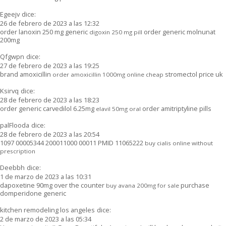
Egeejv
dice:
26 de febrero de 2023 a las 12:32
order lanoxin 250 mg generic
order generic molnunat
digoxin 250 mg pill
200mg
Qfgwpn
dice:
27 de febrero de 2023 a las 19:25
brand amoxicillin
stromectol price uk
order amoxicillin 1000mg online cheap
Ksirvq
dice:
28 de febrero de 2023 a las 18:23
order generic carvedilol 6.25mg
order amitriptyline pills
elavil 50mg oral
palFlooda
dice:
28 de febrero de 2023 a las 20:54
1097 00005344 200011000 00011 PMID 11065222
buy cialis online without
prescription
Deebbh
dice:
1 de marzo de 2023 a las 10:31
dapoxetine 90mg over the counter
purchase
buy avana 200mg for sale
domperidone generic
kitchen remodeling los angeles
dice:
2 de marzo de 2023 a las 05:34