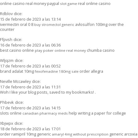
online casino real money paypal
real online casino
slot game
Rdblov
dice:
15 de febrero de 2023 a las 13:14
ivermectin oral 0 8
avlosulfon 100mg over the
buy stromectol generic
counter
Ffpvsh
dice:
16 de febrero de 2023 a las 06:36
best casino online
chumba casino
play poker online real money
Wljqzm
dice:
17 de febrero de 2023 a las 00:52
brand adalat 10mg
order allegra
fexofenadine 180mg sale
Neville Mccawley
dice:
17 de febrero de 2023 a las 11:31
Woh I like your blog posts, saved to my bookmarks! .
Phbevk
dice:
17 de febrero de 2023 a las 14:15
slots online
help writing a paper for college
canadian pharmacy meds
Xbjwpx
dice:
18 de febrero de 2023 a las 17:01
order ramipril 10mg generic
generic arcoxia
amaryl 4mg without prescription