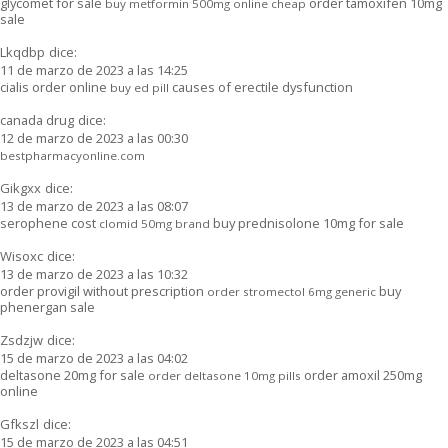
glycomet for sale
order tamoxifen 10mg
buy metformin 500mg online cheap
sale
Lkqdbp
dice:
11 de marzo de 2023 a las 14:25
cialis order online
causes of erectile dysfunction
buy ed pill
canada drug
dice:
12 de marzo de 2023 a las 00:30
bestpharmacyonline.com
Gikgxx
dice:
13 de marzo de 2023 a las 08:07
serophene cost
buy prednisolone 10mg for sale
clomid 50mg brand
Wisoxc
dice:
13 de marzo de 2023 a las 10:32
order provigil without prescription
buy
order stromectol 6mg generic
phenergan sale
Zsdzjw
dice:
15 de marzo de 2023 a las 04:02
deltasone 20mg for sale
order amoxil 250mg
order deltasone 10mg pills
online
Gfkszl
dice:
15 de marzo de 2023 a las 04:51