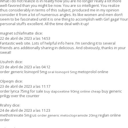
What i do not realize is in reality how you are no longer really a lot more
well-favored than you might be now. You are so intelligent. You realize
thus considerably in terms of this subject, produced me in my opinion
consider it from a lot of numerous angles. Its like women and men don’t
seem to be fascinated until it is one thing to accomplish with Girl gaga! Your
personal stuffs excellent. All the time deal with it up!
magnet schlafmatte
dice:
22 de abril de 2023 a las 14:53
Fantastic web site. Lots of helpful info here. I’m sending it to several
friends ans additionally sharing in delicious. And obviously, thanks in your
sweat!
Usuhnh
dice:
23 de abril de 2023 a las 04:12
order generic lisinopril 5mg
metoprolol online
oral lisinopril 5mg
Olpeqm
dice:
23 de abril de 2023 a las 11:17
order lyrica 75mg for sale
buy generic
buy dapoxetine 90mg online cheap
priligy over the counter
Rrahry
dice:
24 de abril de 2023 a las 11:23
methotrexate 5mg us
reglan online
order generic metoclopramide 20mg
order