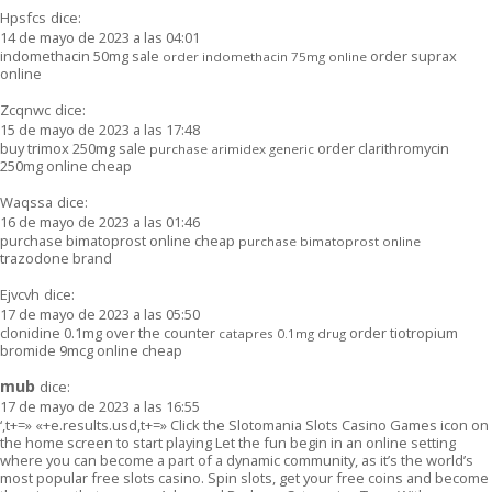
Hpsfcs
dice:
14 de mayo de 2023 a las 04:01
indomethacin 50mg sale
order suprax
order indomethacin 75mg online
online
Zcqnwc
dice:
15 de mayo de 2023 a las 17:48
buy trimox 250mg sale
order clarithromycin
purchase arimidex generic
250mg online cheap
Waqssa
dice:
16 de mayo de 2023 a las 01:46
purchase bimatoprost online cheap
purchase bimatoprost online
trazodone brand
Ejvcvh
dice:
17 de mayo de 2023 a las 05:50
clonidine 0.1mg over the counter
order tiotropium
catapres 0.1mg drug
bromide 9mcg online cheap
mub
dice:
17 de mayo de 2023 a las 16:55
‘,t+=» «+e.results.usd,t+=» Click the Slotomania Slots Casino Games icon on
the home screen to start playing Let the fun begin in an online setting
where you can become a part of a dynamic community, as it’s the world’s
most popular free slots casino. Spin slots, get your free coins and become