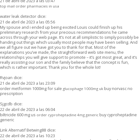
21 de abril de 2023 a las 03:47
top mail order pharmacies in usa
water leak detector
dice:
21 de abril de 2023 a las 05:56
My spouse and i ended up being excited Louis could finish up his
preliminary research from your precious recommendations he came
across through your web page. It’s not at all simplistic to simply possibly be
handing out things which usually most people may have been selling. And
we all figure out we have got you to thank for that. Most of the
explanations you’ve made, the straightforward web site menu, the
relationships you will give support to promote – it’s got most great, and it’s
really assisting our son and the family believe that the concept is fun,
which is rather important. Thank you for the whole lot!
Rvjoan
dice:
21 de abril de 2023 a las 23:09
order metformin 1000mg for sale
buy norvasc no
glucophage 1000mg uk
prescription
Sjgcdb
dice:
22 de abril de 2023 a las 06:04
biltricide 600 mg us
buy cyproheptadine
order cyproheptadine 4mg generic
generic
Link Alternatif Betwing88
dice:
22 de abril de 2023 a las 10:23