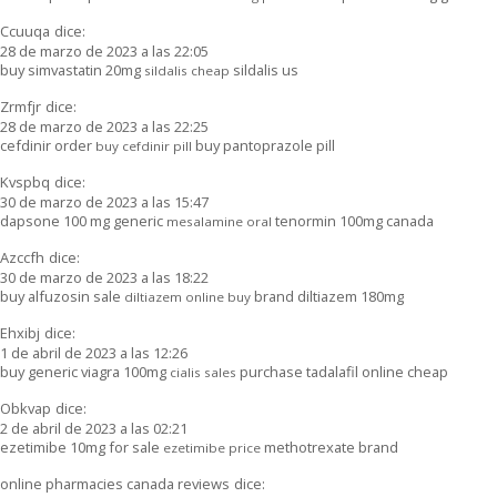
Ccuuqa
dice:
28 de marzo de 2023 a las 22:05
buy simvastatin 20mg
sildalis us
sildalis cheap
Zrmfjr
dice:
28 de marzo de 2023 a las 22:25
cefdinir order
buy pantoprazole pill
buy cefdinir pill
Kvspbq
dice:
30 de marzo de 2023 a las 15:47
dapsone 100 mg generic
tenormin 100mg canada
mesalamine oral
Azccfh
dice:
30 de marzo de 2023 a las 18:22
buy alfuzosin sale
brand diltiazem 180mg
diltiazem online buy
Ehxibj
dice:
1 de abril de 2023 a las 12:26
buy generic viagra 100mg
purchase tadalafil online cheap
cialis sales
Obkvap
dice:
2 de abril de 2023 a las 02:21
ezetimibe 10mg for sale
methotrexate brand
ezetimibe price
online pharmacies canada reviews
dice: