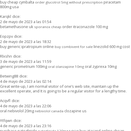
buy cheap cymbalta
piracetam
order glucotrol 5mg without prescription
800mg usa
Karqkl
dice:
2 de mayo de 2023 a las 01:54
betamethasone uk
order itraconazole 100 mg
sporanox cheap
Eopzpv
dice:
2 de mayo de 2023 a las 18:32
buy generic ipratropium online
linezolid 600 mg cost
buy combivent for sale
Rlxshn
dice:
3 de mayo de 2023 a las 11:59
generic prometrium 100mg
oral zyprexa 10mg
oral olanzapine 10mg
Betwing88
dice:
4 de mayo de 2023 a las 02:14
Great write-up, I am normal visitor of one’s web site, maintain up the
excellent operate, and It is going to be a regular visitor for a lengthy time.
Acqvfl
dice:
4 de mayo de 2023 a las 22:06
oral nebivolol 20mg
clozapine us
nebivolol canada
Ytfqwn
dice:
4 de mayo de 2023 a las 23:16
purchase nateglinide
buy atacand online cheap
nateglinide 120mg tablet