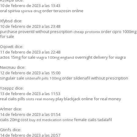
10 de febrero de 2023 a las 13:43
oral spiriva
order terazosin online
spiriva drug
Xfybsd
dice:
10 de febrero de 2023 a las 23:48
purchase proventil without prescription
order cipro 1000mg
cheap protonix
for sale
Oqowtt
dice:
11 de febrero de 2023 a las 22:48
actos 15mg for sale
overnight delivery for viagra
viagra 100mg england
Nwcmau
dice:
12 de febrero de 2023 a las 15:00
singulair sale
order sildenafil without prescription
sildenafil pills 100mg
Yzeppz
dice:
13 de febrero de 2023 a las 11:53
real cialis pills
play blackjack online for real money
slots real money
Arlmer
dice:
14 de febrero de 2023 a las 01:54
cialis 20mg cost
female cialis tadalafil
buy ed medication online
Gtinfs
dice:
14 de febrero de 2023 a las 20:57