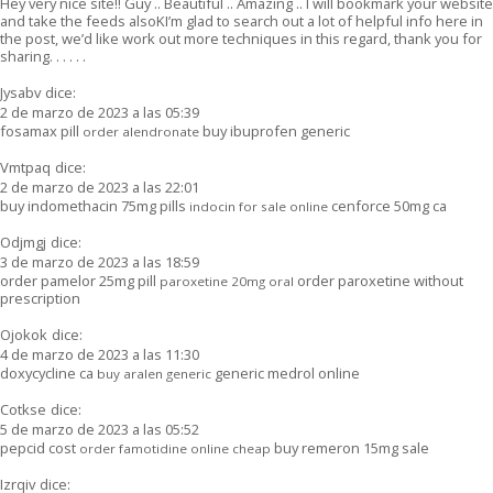
Hey very nice site!! Guy .. Beautiful .. Amazing .. I will bookmark your website
and take the feeds alsoKI’m glad to search out a lot of helpful info here in
the post, we’d like work out more techniques in this regard, thank you for
sharing. . . . . .
Jysabv
dice:
2 de marzo de 2023 a las 05:39
fosamax pill
buy ibuprofen generic
order alendronate
Vmtpaq
dice:
2 de marzo de 2023 a las 22:01
buy indomethacin 75mg pills
cenforce 50mg ca
indocin for sale online
Odjmgj
dice:
3 de marzo de 2023 a las 18:59
order pamelor 25mg pill
order paroxetine without
paroxetine 20mg oral
prescription
Ojokok
dice:
4 de marzo de 2023 a las 11:30
doxycycline ca
generic medrol online
buy aralen generic
Cotkse
dice:
5 de marzo de 2023 a las 05:52
pepcid cost
buy remeron 15mg sale
order famotidine online cheap
Izrqiv
dice: