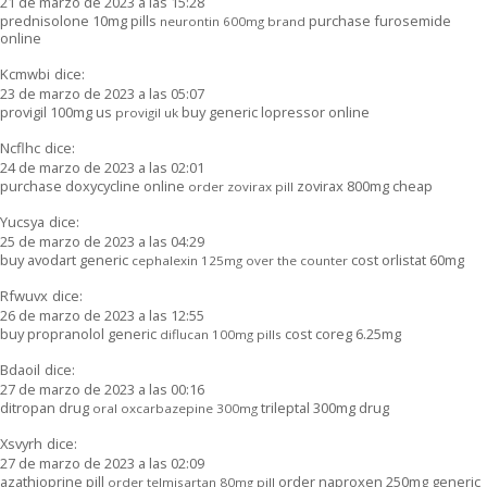
21 de marzo de 2023 a las 15:28
prednisolone 10mg pills
purchase furosemide
neurontin 600mg brand
online
Kcmwbi
dice:
23 de marzo de 2023 a las 05:07
provigil 100mg us
buy generic lopressor online
provigil uk
Ncflhc
dice:
24 de marzo de 2023 a las 02:01
purchase doxycycline online
zovirax 800mg cheap
order zovirax pill
Yucsya
dice:
25 de marzo de 2023 a las 04:29
buy avodart generic
cost orlistat 60mg
cephalexin 125mg over the counter
Rfwuvx
dice:
26 de marzo de 2023 a las 12:55
buy propranolol generic
cost coreg 6.25mg
diflucan 100mg pills
Bdaoil
dice:
27 de marzo de 2023 a las 00:16
ditropan drug
trileptal 300mg drug
oral oxcarbazepine 300mg
Xsvyrh
dice:
27 de marzo de 2023 a las 02:09
azathioprine pill
order naproxen 250mg generic
order telmisartan 80mg pill