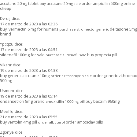
accutane 20mg tablet
order ampicillin 500mg online
buy accutane 20mg sale
cheap
Dvruij
dice:
17 de marzo de 2023 a las 02:36
buy ivermectin 6 mg for humans
deltasone 5mg
purchase stromectol generic
brand
Ypcqzu
dice:
17 de marzo de 2023 a las 04:51
sildenafil 100mg for sale
buy propecia pill
purchase sildenafil sale
Vikahr
dice:
19 de marzo de 2023 a las 04:38
buy generic accutane 10mg
order generic zithromax
order azithromycin sale
500mg
Usmonr
dice:
19 de marzo de 2023 a las 05:14
ondansetron 8mg brand
buy bactrim 960mg
amoxicillin 1000mg pill
Meeffq
dice:
21 de marzo de 2023 a las 05:55
buy ventolin 4mg pill
order amoxiclav pills
order albuterol
Zgbnye
dice: