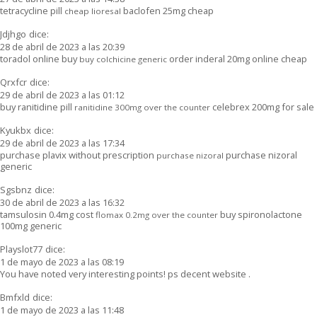
tetracycline pill
baclofen 25mg cheap
cheap lioresal
Jdjhgo
dice:
28 de abril de 2023 a las 20:39
toradol online buy
order inderal 20mg online cheap
buy colchicine generic
Qrxfcr
dice:
29 de abril de 2023 a las 01:12
buy ranitidine pill
celebrex 200mg for sale
ranitidine 300mg over the counter
Kyukbx
dice:
29 de abril de 2023 a las 17:34
purchase plavix without prescription
purchase nizoral
purchase nizoral
generic
Sgsbnz
dice:
30 de abril de 2023 a las 16:32
tamsulosin 0.4mg cost
buy spironolactone
flomax 0.2mg over the counter
100mg generic
Playslot77
dice:
1 de mayo de 2023 a las 08:19
You have noted very interesting points! ps decent website .
Bmfxld
dice:
1 de mayo de 2023 a las 11:48