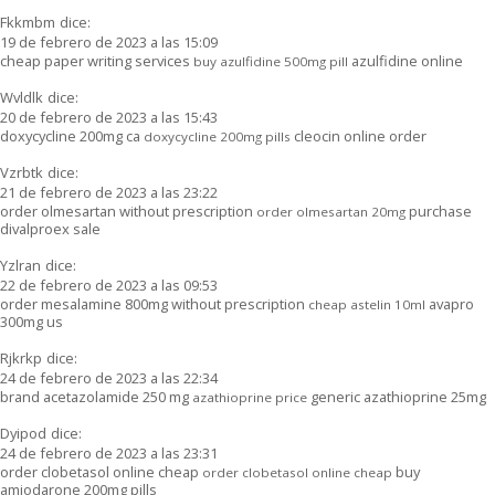
Fkkmbm
dice:
19 de febrero de 2023 a las 15:09
cheap paper writing services
azulfidine online
buy azulfidine 500mg pill
Wvldlk
dice:
20 de febrero de 2023 a las 15:43
doxycycline 200mg ca
cleocin online order
doxycycline 200mg pills
Vzrbtk
dice:
21 de febrero de 2023 a las 23:22
order olmesartan without prescription
purchase
order olmesartan 20mg
divalproex sale
Yzlran
dice:
22 de febrero de 2023 a las 09:53
order mesalamine 800mg without prescription
avapro
cheap astelin 10ml
300mg us
Rjkrkp
dice:
24 de febrero de 2023 a las 22:34
brand acetazolamide 250 mg
generic azathioprine 25mg
azathioprine price
Dyipod
dice:
24 de febrero de 2023 a las 23:31
order clobetasol online cheap
buy
order clobetasol online cheap
amiodarone 200mg pills