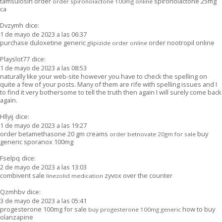
tamsulosin order
spironolactone 25mg
order spironolactone 100mg online
ca
Dvzymh
dice:
1 de mayo de 2023 a las 06:37
purchase duloxetine generic
order nootropil online
glipizide order online
Playslot77
dice:
1 de mayo de 2023 a las 08:53
naturally like your web-site however you have to check the spelling on
quite a few of your posts. Many of them are rife with spelling issues and I
to find it very bothersome to tell the truth then again I will surely come back
again.
Hllyij
dice:
1 de mayo de 2023 a las 19:27
order betamethasone 20 gm creams
buy
order betnovate 20gm for sale
generic sporanox 100mg
Fselpq
dice:
2 de mayo de 2023 a las 13:03
combivent sale
zyvox over the counter
linezolid medication
Qzmhbv
dice:
3 de mayo de 2023 a las 05:41
progesterone 100mg for sale
how to buy
buy progesterone 100mg generic
olanzapine