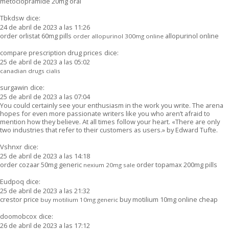
metoclopramide 20mg oral
Tbkdsw
dice:
24 de abril de 2023 a las 11:26
order orlistat 60mg pills
allopurinol online
order allopurinol 300mg online
compare prescription drug prices
dice:
25 de abril de 2023 a las 05:02
canadian drugs cialis
surgawin
dice:
25 de abril de 2023 a las 07:04
You could certainly see your enthusiasm in the work you write. The arena
hopes for even more passionate writers like you who aren’t afraid to
mention how they believe. At all times follow your heart. «There are only
two industries that refer to their customers as users.» by Edward Tufte.
Vshnxr
dice:
25 de abril de 2023 a las 14:18
order cozaar 50mg generic
order topamax 200mg pills
nexium 20mg sale
Eudpoq
dice:
25 de abril de 2023 a las 21:32
crestor price
buy motilium 10mg online cheap
buy motilium 10mg generic
doomobcox
dice:
26 de abril de 2023 a las 17:12