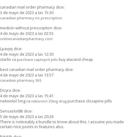
canadian mail order pharmacy
dice:
3 de mayo de 2023 a las 15:30
canadian pharmacy no prescription
medicin without prescription
dice:
4 de mayo de 2023 a las 02:55
onlinecanadianpharmacy.com
Lpavyq
dice:
4 de mayo de 2023 a las 12:30
starlix ca
buy atacand cheap
purchase captopril pills
best canadian mail order pharmacy
dice:
4 de mayo de 2023 a las 13:57
canadian pharmacy 365
Dicyra
dice:
4 de mayo de 2023 a las 15:41
nebivolol 5mg ca
purchase clozapine pills
nebivolol 20mg drug
Sensaslot88
dice:
5 de mayo de 2023 a las 20:26
There is noticeably a bundle to know about this. I assume you made
certain nice points in features also.
Rdvklh
dice: