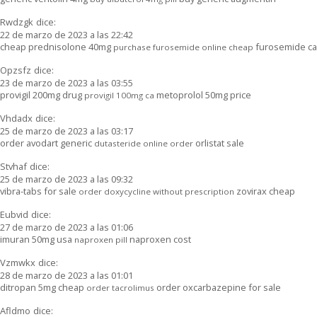
Rwdzgk
dice:
22 de marzo de 2023 a las 22:42
cheap prednisolone 40mg
furosemide ca
purchase furosemide online cheap
Opzsfz
dice:
23 de marzo de 2023 a las 03:55
provigil 200mg drug
metoprolol 50mg price
provigil 100mg ca
Vhdadx
dice:
25 de marzo de 2023 a las 03:17
order avodart generic
orlistat sale
dutasteride online order
Stvhaf
dice:
25 de marzo de 2023 a las 09:32
vibra-tabs for sale
zovirax cheap
order doxycycline without prescription
Eubvid
dice:
27 de marzo de 2023 a las 01:06
imuran 50mg usa
naproxen cost
naproxen pill
Vzmwkx
dice:
28 de marzo de 2023 a las 01:01
ditropan 5mg cheap
order oxcarbazepine for sale
order tacrolimus
Afldmo
dice: