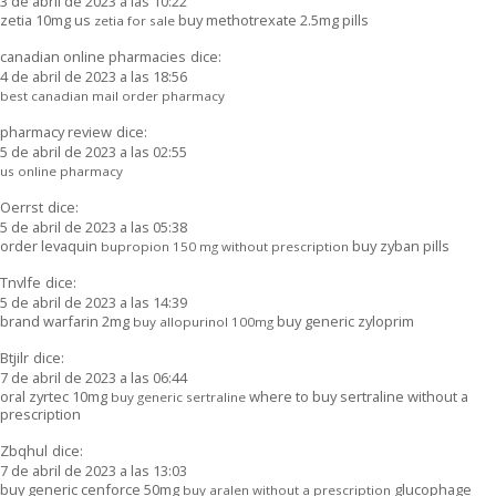
3 de abril de 2023 a las 10:22
zetia 10mg us
buy methotrexate 2.5mg pills
zetia for sale
canadian online pharmacies
dice:
4 de abril de 2023 a las 18:56
best canadian mail order pharmacy
pharmacy review
dice:
5 de abril de 2023 a las 02:55
us online pharmacy
Oerrst
dice:
5 de abril de 2023 a las 05:38
order levaquin
buy zyban pills
bupropion 150 mg without prescription
Tnvlfe
dice:
5 de abril de 2023 a las 14:39
brand warfarin 2mg
buy generic zyloprim
buy allopurinol 100mg
Btjilr
dice:
7 de abril de 2023 a las 06:44
oral zyrtec 10mg
where to buy sertraline without a
buy generic sertraline
prescription
Zbqhul
dice:
7 de abril de 2023 a las 13:03
buy generic cenforce 50mg
glucophage
buy aralen without a prescription