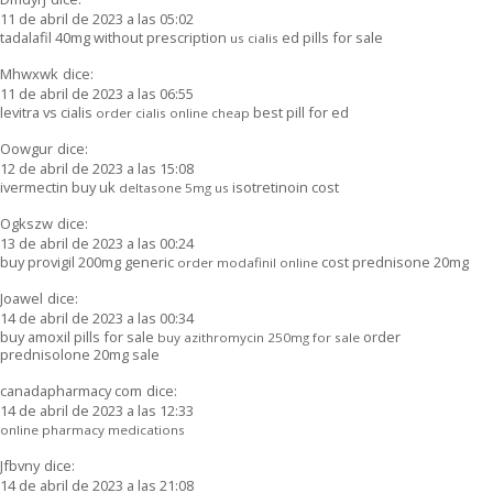
11 de abril de 2023 a las 05:02
tadalafil 40mg without prescription
ed pills for sale
us cialis
Mhwxwk
dice:
11 de abril de 2023 a las 06:55
levitra vs cialis
best pill for ed
order cialis online cheap
Oowgur
dice:
12 de abril de 2023 a las 15:08
ivermectin buy uk
isotretinoin cost
deltasone 5mg us
Ogkszw
dice:
13 de abril de 2023 a las 00:24
buy provigil 200mg generic
cost prednisone 20mg
order modafinil online
Joawel
dice:
14 de abril de 2023 a las 00:34
buy amoxil pills for sale
order
buy azithromycin 250mg for sale
prednisolone 20mg sale
canadapharmacy com
dice:
14 de abril de 2023 a las 12:33
online pharmacy medications
Jfbvny
dice:
14 de abril de 2023 a las 21:08