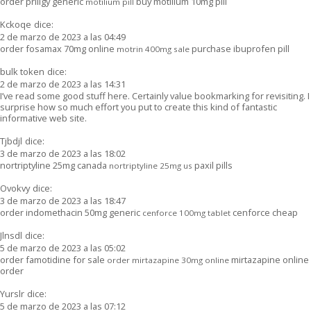
order priligy generic
buy motilium 10mg pill
motilium pill
Kckoqe
dice:
2 de marzo de 2023 a las 04:49
order fosamax 70mg online
purchase ibuprofen pill
motrin 400mg sale
bulk token
dice:
2 de marzo de 2023 a las 14:31
I’ve read some good stuff here. Certainly value bookmarking for revisiting. I
surprise how so much effort you put to create this kind of fantastic
informative web site.
Tjbdjl
dice:
3 de marzo de 2023 a las 18:02
nortriptyline 25mg canada
paxil pills
nortriptyline 25mg us
Ovokvy
dice:
3 de marzo de 2023 a las 18:47
order indomethacin 50mg generic
cenforce cheap
cenforce 100mg tablet
Jlnsdl
dice:
5 de marzo de 2023 a las 05:02
order famotidine for sale
mirtazapine online
order mirtazapine 30mg online
order
Yurslr
dice:
5 de marzo de 2023 a las 07:12