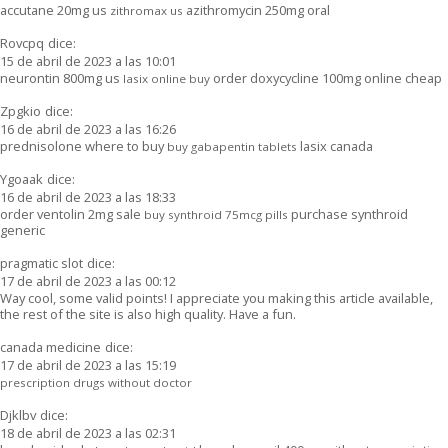
accutane 20mg us
azithromycin 250mg oral
zithromax us
Rovcpq
dice:
15 de abril de 2023 a las 10:01
neurontin 800mg us
order doxycycline 100mg online cheap
lasix online buy
Zpgkio
dice:
16 de abril de 2023 a las 16:26
prednisolone where to buy
lasix canada
buy gabapentin tablets
Ygoaak
dice:
16 de abril de 2023 a las 18:33
order ventolin 2mg sale
purchase synthroid
buy synthroid 75mcg pills
generic
pragmatic slot
dice:
17 de abril de 2023 a las 00:12
Way cool, some valid points! I appreciate you making this article available,
the rest of the site is also high quality. Have a fun.
canada medicine
dice:
17 de abril de 2023 a las 15:19
prescription drugs without doctor
Djklbv
dice:
18 de abril de 2023 a las 02:31