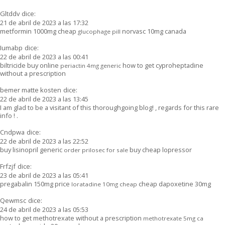
Gltddv
dice:
21 de abril de 2023 a las 17:32
metformin 1000mg cheap
norvasc 10mg canada
glucophage pill
Iumabp
dice:
22 de abril de 2023 a las 00:41
biltricide buy online
how to get cyproheptadine
periactin 4mg generic
without a prescription
bemer matte kosten
dice:
22 de abril de 2023 a las 13:45
I am glad to be a visitant of this thoroughgoing blog! , regards for this rare
info ! .
Cndpwa
dice:
22 de abril de 2023 a las 22:52
buy lisinopril generic
buy cheap lopressor
order prilosec for sale
Frfzjf
dice:
23 de abril de 2023 a las 05:41
pregabalin 150mg price
cheap dapoxetine 30mg
loratadine 10mg cheap
Qewmsc
dice:
24 de abril de 2023 a las 05:53
how to get methotrexate without a prescription
methotrexate 5mg ca