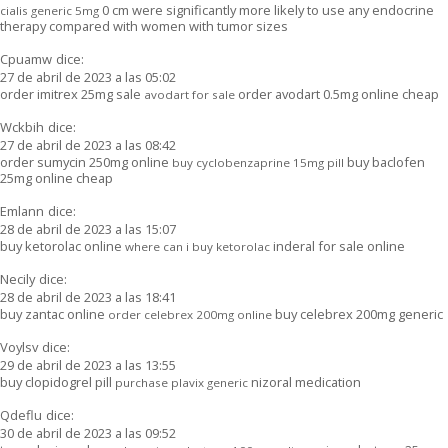
0 cm were significantly more likely to use any endocrine
cialis generic 5mg
therapy compared with women with tumor sizes
Cpuamw
dice:
27 de abril de 2023 a las 05:02
order imitrex 25mg sale
order avodart 0.5mg online cheap
avodart for sale
Wckbih
dice:
27 de abril de 2023 a las 08:42
order sumycin 250mg online
buy baclofen
buy cyclobenzaprine 15mg pill
25mg online cheap
Emlann
dice:
28 de abril de 2023 a las 15:07
buy ketorolac online
inderal for sale online
where can i buy ketorolac
Necily
dice:
28 de abril de 2023 a las 18:41
buy zantac online
buy celebrex 200mg generic
order celebrex 200mg online
Voylsv
dice:
29 de abril de 2023 a las 13:55
buy clopidogrel pill
nizoral medication
purchase plavix generic
Qdeflu
dice:
30 de abril de 2023 a las 09:52