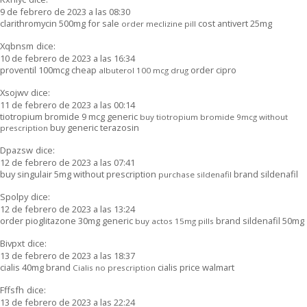
9 de febrero de 2023 a las 08:30
clarithromycin 500mg for sale
cost antivert 25mg
order meclizine pill
Xqbnsm
dice:
10 de febrero de 2023 a las 16:34
proventil 100mcg cheap
order cipro
albuterol 100 mcg drug
Xsojwv
dice:
11 de febrero de 2023 a las 00:14
tiotropium bromide 9 mcg generic
buy tiotropium bromide 9mcg without
buy generic terazosin
prescription
Dpazsw
dice:
12 de febrero de 2023 a las 07:41
buy singulair 5mg without prescription
brand sildenafil
purchase sildenafil
Spolpy
dice:
12 de febrero de 2023 a las 13:24
order pioglitazone 30mg generic
brand sildenafil 50mg
buy actos 15mg pills
Bivpxt
dice:
13 de febrero de 2023 a las 18:37
cialis 40mg brand
cialis price walmart
Cialis no prescription
Fffsfh
dice:
13 de febrero de 2023 a las 22:24