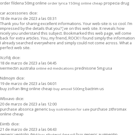
order fildena 50mg online
propecia drug
order lyrica 150mg online cheap
car accessories
dice:
18 de marzo de 2023 a las 03:31
Thank you for sharing excellent informations. Your web-site is so cool. I’m
impressed by the details that you?¦ve on this web site. It reveals how
nicely you understand this subject. Bookmarked this web page, will come
back for extra articles. You, my friend, ROCK! I found simply the information
I already searched everywhere and simply could not come across. What a
perfect web site.
Xczfdj
dice:
18 de marzo de 2023 a las 04:45
ivermectin australia
prednisone 5mg usa
online ed medications
Ndmojm
dice:
19 de marzo de 2023 a las 04:01
buy zofran 8mg online cheap
bactrim us
buy amoxil 500mg
Wbxavo
dice:
20 de marzo de 2023 a las 12:00
purchase absorica generic
purchase zithromax
buy isotretinoin for sale
online cheap
Eiintb
dice:
21 de marzo de 2023 a las 04:43
generic ventolin 4mg
buy generic augmentin
buy albuterol 4mg pill