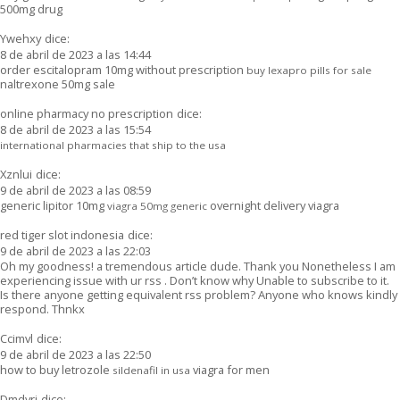
500mg drug
Ywehxy
dice:
8 de abril de 2023 a las 14:44
order escitalopram 10mg without prescription
buy lexapro pills for sale
naltrexone 50mg sale
online pharmacy no prescription
dice:
8 de abril de 2023 a las 15:54
international pharmacies that ship to the usa
Xznlui
dice:
9 de abril de 2023 a las 08:59
generic lipitor 10mg
overnight delivery viagra
viagra 50mg generic
red tiger slot indonesia
dice:
9 de abril de 2023 a las 22:03
Oh my goodness! a tremendous article dude. Thank you Nonetheless I am
experiencing issue with ur rss . Don’t know why Unable to subscribe to it.
Is there anyone getting equivalent rss problem? Anyone who knows kindly
respond. Thnkx
Ccimvl
dice:
9 de abril de 2023 a las 22:50
how to buy letrozole
viagra for men
sildenafil in usa
Dmdyrj
dice: