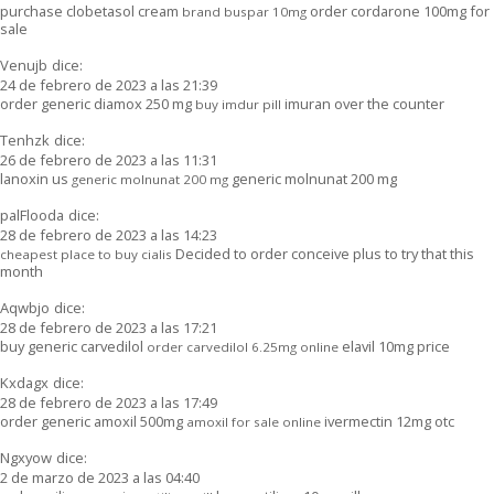
purchase clobetasol cream
order cordarone 100mg for
brand buspar 10mg
sale
Venujb
dice:
24 de febrero de 2023 a las 21:39
order generic diamox 250 mg
imuran over the counter
buy imdur pill
Tenhzk
dice:
26 de febrero de 2023 a las 11:31
lanoxin us
generic molnunat 200 mg
generic molnunat 200 mg
palFlooda
dice:
28 de febrero de 2023 a las 14:23
Decided to order conceive plus to try that this
cheapest place to buy cialis
month
Aqwbjo
dice:
28 de febrero de 2023 a las 17:21
buy generic carvedilol
elavil 10mg price
order carvedilol 6.25mg online
Kxdagx
dice:
28 de febrero de 2023 a las 17:49
order generic amoxil 500mg
ivermectin 12mg otc
amoxil for sale online
Ngxyow
dice:
2 de marzo de 2023 a las 04:40