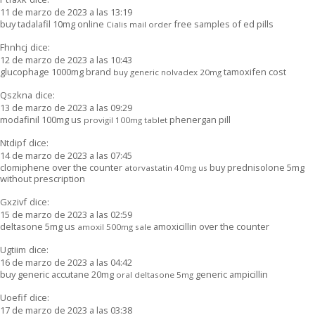
11 de marzo de 2023 a las 13:19
buy tadalafil 10mg online
free samples of ed pills
Cialis mail order
Fhnhcj
dice:
12 de marzo de 2023 a las 10:43
glucophage 1000mg brand
tamoxifen cost
buy generic nolvadex 20mg
Qszkna
dice:
13 de marzo de 2023 a las 09:29
modafinil 100mg us
phenergan pill
provigil 100mg tablet
Ntdipf
dice:
14 de marzo de 2023 a las 07:45
clomiphene over the counter
buy prednisolone 5mg
atorvastatin 40mg us
without prescription
Gxzivf
dice:
15 de marzo de 2023 a las 02:59
deltasone 5mg us
amoxicillin over the counter
amoxil 500mg sale
Ugtiim
dice:
16 de marzo de 2023 a las 04:42
buy generic accutane 20mg
generic ampicillin
oral deltasone 5mg
Uoefif
dice:
17 de marzo de 2023 a las 03:38