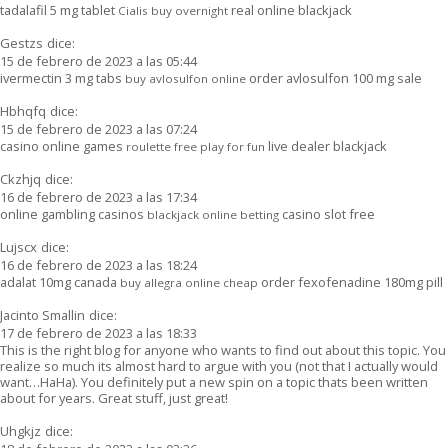
tadalafil 5 mg tablet
real online blackjack
Cialis buy overnight
Gestzs
dice:
15 de febrero de 2023 a las 05:44
ivermectin 3 mg tabs
order avlosulfon 100 mg sale
buy avlosulfon online
Hbhqfq
dice:
15 de febrero de 2023 a las 07:24
casino online games
live dealer blackjack
roulette free play for fun
Ckzhjq
dice:
16 de febrero de 2023 a las 17:34
online gambling casinos
casino slot free
blackjack online betting
Lujscx
dice:
16 de febrero de 2023 a las 18:24
adalat 10mg canada
order fexofenadine 180mg pill
buy allegra online cheap
Jacinto Smallin
dice:
17 de febrero de 2023 a las 18:33
This is the right blog for anyone who wants to find out about this topic. You
realize so much its almost hard to argue with you (not that I actually would
want…HaHa). You definitely put a new spin on a topic thats been written
about for years. Great stuff, just great!
Uhgkjz
dice: