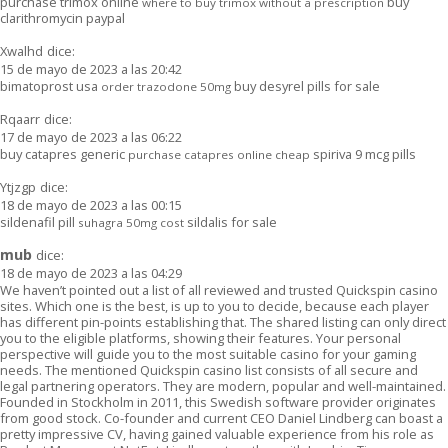
purchase trimox online
buy
where to buy trimox without a prescription
clarithromycin paypal
Xwalhd
dice:
15 de mayo de 2023 a las 20:42
bimatoprost usa
buy desyrel pills for sale
order trazodone 50mg
Rqaarr
dice:
17 de mayo de 2023 a las 06:22
buy catapres generic
spiriva 9 mcg pills
purchase catapres online cheap
Ytjzgp
dice:
18 de mayo de 2023 a las 00:15
sildenafil pill
sildalis for sale
suhagra 50mg cost
mub
dice:
18 de mayo de 2023 a las 04:29
We haven’t pointed out a list of all reviewed and trusted Quickspin casino
sites. Which one is the best, is up to you to decide, because each player
has different pin-points establishing that. The shared listing can only direct
you to the eligible platforms, showing their features. Your personal
perspective will guide you to the most suitable casino for your gaming
needs. The mentioned Quickspin casino list consists of all secure and
legal partnering operators. They are modern, popular and well-maintained.
Founded in Stockholm in 2011, this Swedish software provider originates
from good stock. Co-founder and current CEO Daniel Lindberg can boast a
pretty impressive CV, having gained valuable experience from his role as