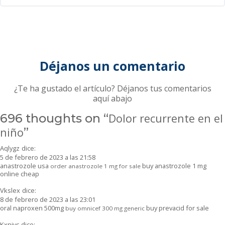
Déjanos un comentario
¿Te ha gustado el artículo? Déjanos tus comentarios
aquí abajo
696 thoughts on “
Dolor recurrente en el
niño
”
Aqlygz
dice:
5 de febrero de 2023 a las 21:58
anastrozole usa
buy anastrozole 1 mg
order anastrozole 1 mg for sale
online cheap
Vkslex
dice:
8 de febrero de 2023 a las 23:01
oral naproxen 500mg
buy prevacid for sale
buy omnicef 300 mg generic
Kxniyc
dice: