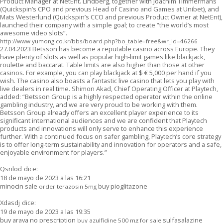
Product Manager at NetEnt. Lindberg, together with Joachim Timmermans
(Quickspin’s CPO and previous Head of Casino and Games at Unibet), and
Mats Westerlund (Quickspin’s CCO and previous Product Owner at NetEnt),
launched their company with a simple goal; to create “the world’s most
awesome video slots”.
http://www.yumong.co.kr/bbs/board.php?bo_table=free&wr_id=46266
27.04.2023 Betsson has become a reputable casino across Europe. They
have plenty of slots as well as popular high-limit games like blackjack,
roulette and baccarat. Table limits are also higher than those at other
casinos. For example, you can play blackjack at $ € 5,000 per hand if you
wish. The casino also boasts a fantastic live casino that lets you play with
live dealers in real time. Shimon Akad, Chief Operating Officer at Playtech,
added: “Betsson Group is a highly respected operator within the online
gambling industry, and we are very proud to be working with them.
Betsson Group already offers an excellent player experience to its
significant international audiences and we are confident that Playtech
products and innovations will only serve to enhance this experience
further. With a continued focus on safer gambling, Playtech’s core strategy
is to offer long-term sustainability and innovation for operators and a safe,
enjoyable environment for players.”
Qsnlod
dice:
18 de mayo de 2023 a las 16:21
minocin sale
buy pioglitazone
order terazosin 5mg
Xdasdj
dice:
19 de mayo de 2023 a las 19:35
buy arava no prescription
sulfasalazine
buy azulfidine 500 mg for sale