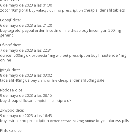
6 de mayo de 2023 a las 01:30
zocor 10mg oral
cheap sildenafil tablets
buy valacyclovir no prescription
Edpsjf
dice:
6 de mayo de 2023 a las 21:20
buy tegretol paypal
buy lincomycin 500 mg
order lincocin online cheap
generic
Efvobf
dice:
7 de mayo de 2023 a las 22:31
duricef 500mg uk
buy finasteride 1mg
propecia 1mg without prescription
online
Jpizgk
dice:
8 de mayo de 2023 a las 03:02
tadalafil 40mg us
sildenafil 50mg sale
buy cialis online cheap
Rbdoze
dice:
9 de mayo de 2023 a las 08:15
buy cheap diflucan
cipro uk
ampicillin pill
Zkwpoq
dice:
9 de mayo de 2023 a las 16:43
buy estrace no prescription
buy minipress pills
order estradiol 2mg online
Phfoxp
dice: