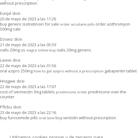
without prescription
Eunjal
dice:
20 de mayo de 2023 a las 11:26
buy generic isotretinoin for sale
order azithromycin
order accutane pills
500mg sale
Dzvavz
dice:
21 de mayo de 2023 a las 05:59
cialis 20mg us
cialis 20mg generic
viagra online buy
Lavxei
dice:
22 de mayo de 2023 a las 01:56
oral azipro 250mg
gabapentin tablet
how to get azipro without a prescription
Hnqgwe
dice:
22 de mayo de 2023 a las 17:07
cost of ivermectin 3mg tablets
prednisone over the
prednisone order
counter
Pftcbu
dice:
23 de mayo de 2023 a las 22:16
buy furosemide pills
buy ventolin without prescription
oral lasix
Jsawwc
dice:
25 de mayo de 2023 a las 13:18
Utilizamos cookies propias y de terceros para