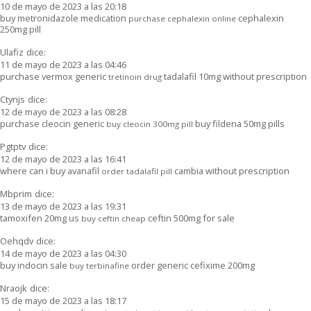
10 de mayo de 2023 a las 20:18
buy metronidazole medication
cephalexin
purchase cephalexin online
250mg pill
Ulafiz
dice:
11 de mayo de 2023 a las 04:46
purchase vermox generic
tadalafil 10mg without prescription
tretinoin drug
Ctynjs
dice:
12 de mayo de 2023 a las 08:28
purchase cleocin generic
buy fildena 50mg pills
buy cleocin 300mg pill
Pgtptv
dice:
12 de mayo de 2023 a las 16:41
where can i buy avanafil
cambia without prescription
order tadalafil pill
Mbprim
dice:
13 de mayo de 2023 a las 19:31
tamoxifen 20mg us
ceftin 500mg for sale
buy ceftin cheap
Oehqdv
dice:
14 de mayo de 2023 a las 04:30
buy indocin sale
order generic cefixime 200mg
buy terbinafine
Nraojk
dice:
15 de mayo de 2023 a las 18:17