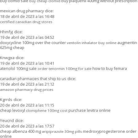
buy clomid sale
buy plaquenil 400mg without prescription
buy cheap clomid
mexican drug pharmacy
dice:
18 de abril de 2023 a las 16:48
certified canadian drug stores
Hhmfyj
dice:
19 de abril de 2023 a las 04:52
doxycycline 100mg over the counter
augmentin
ventolin inhalator buy online
625mg cheap
Knwgxa
dice:
19 de abril de 2023 a las 10:41
atenolol 100mg sale
how to buy femara
order tenormin 100mg for sale
canadian pharmacies that ship to us
dice:
19 de abril de 2023 a las 21:12
amazon pharmacy drug prices
Kgrrds
dice:
20 de abril de 2023 a las 11:15
cheap levoxyl
purchase levitra online
clomiphene 100mg cost
Yeucnd
dice:
20 de abril de 2023 a las 17:57
cheap albenza 400 mg
medroxyprogesterone order
aripiprazole 30mg pills
online