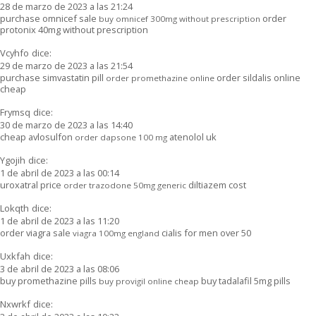
28 de marzo de 2023 a las 21:24
purchase omnicef sale
order
buy omnicef 300mg without prescription
protonix 40mg without prescription
Vcyhfo
dice:
29 de marzo de 2023 a las 21:54
purchase simvastatin pill
order sildalis online
order promethazine online
cheap
Frymsq
dice:
30 de marzo de 2023 a las 14:40
cheap avlosulfon
atenolol uk
order dapsone 100 mg
Ygojih
dice:
1 de abril de 2023 a las 00:14
uroxatral price
diltiazem cost
order trazodone 50mg generic
Lokqth
dice:
1 de abril de 2023 a las 11:20
order viagra sale
cialis for men over 50
viagra 100mg england
Uxkfah
dice:
3 de abril de 2023 a las 08:06
buy promethazine pills
buy tadalafil 5mg pills
buy provigil online cheap
Nxwrkf
dice: