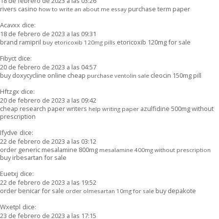
18 de febrero de 2023 a las 03:26
rivers casino
purchase term paper
how to write an about me essay
Acavxx
dice:
18 de febrero de 2023 a las 09:31
brand ramipril
etoricoxib 120mg for sale
buy etoricoxib 120mg pills
Fibyct
dice:
20 de febrero de 2023 a las 04:57
buy doxycycline online cheap
cleocin 150mg pill
purchase ventolin sale
Hftzgx
dice:
20 de febrero de 2023 a las 09:42
cheap research paper writers
azulfidine 500mg without
help writing paper
prescription
Ifydve
dice:
22 de febrero de 2023 a las 03:12
order generic mesalamine 800mg
mesalamine 400mg without prescription
buy irbesartan for sale
Euetxj
dice:
22 de febrero de 2023 a las 19:52
order benicar for sale
buy depakote
order olmesartan 10mg for sale
Wxetpl
dice:
23 de febrero de 2023 a las 17:15