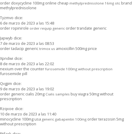
order doxycycline 100mg online cheap
brand
methylprednisolone 16mg otc
methylprednisolone
Tyzmvo
dice:
6 de marzo de 2023 a las 15:48
order ropinirole
order trandate generic
order requip generic
Japwyb
dice:
7 de marzo de 2023 a las 08:53
order tadacip generic
amoxicillin 500mg price
trimox us
Xpndwi
dice:
8 de marzo de 2023 a las 22:02
nexium over the counter
furosemide 100mg without prescription
furosemide pill
Qvgjim
dice:
9 de marzo de 2023 a las 19:02
order generic cialis 20mg
buy viagra 50mg without
Cialis samples
prescription
Rzqxoe
dice:
10 de marzo de 2023 a las 11:40
minocycline 100mg usa
order terazosin 5mg
generic gabapentin 100mg
without prescription
Ptfaxk
dice: