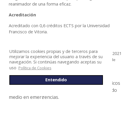
reanimador de una forma eficaz.
Acreditación
Acreditado con 0,6 créditos ECTS por la Universidad
Francisco de Vitoria.
Acreditación válida únicamente para DUE.
Utilizamos cookies propias y de terceros para
Solicitada acreditación para el periodo entre el 07/03/2021
mejorar la experiencia del usuario a través de su
y el 06/03/2022 con créditos CFC por el
Consell Català de
navegación. Si continúas navegando aceptas su
expediente
Formació Continuada Professions Sanitàries
uso
Política de Cookies
09/029440-IN.
Entendido
Acreditación válida únicamente para DUE, Técnicos
en grado medio en enfermería y técnico en grado
medio en emergencias.
Duración 2 semanas desde la primera conexión al curso
(Solicitar diploma a través del email
suscripciones@4doctors.science)