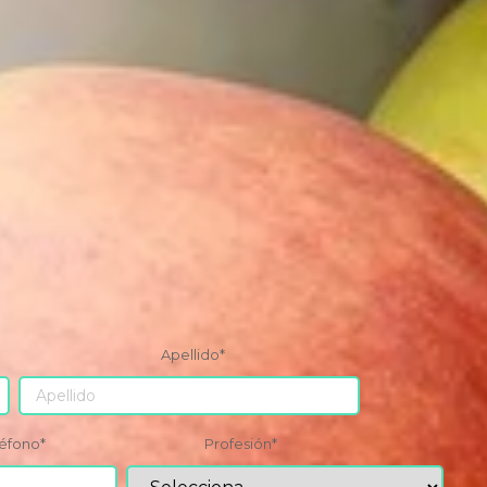
Apellido
*
léfono
*
Profesión
*