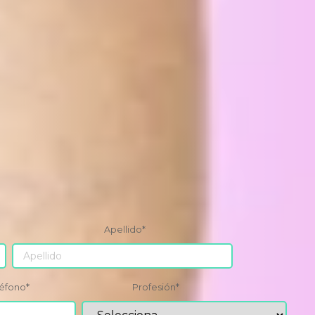
Apellido
*
léfono
*
Profesión
*