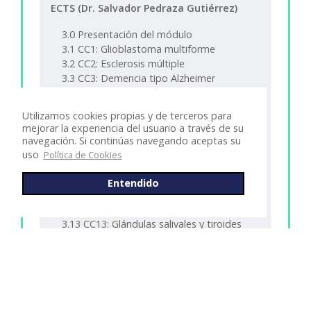
ECTS (Dr. Salvador Pedraza Gutiérrez)
3.0 Presentación del módulo
3.1 CC1: Glioblastoma multiforme
3.2 CC2: Esclerosis múltiple
3.3 CC3: Demencia tipo Alzheimer
3.4 CC4: Hidrocefalia
3.5 CC5: Epilepsia
Utilizamos cookies propias y de terceros para
3.6 CC6: Ictus
mejorar la experiencia del usuario a través de su
3.7 CC7: Malformaciones
navegación. Si continúas navegando aceptas su
3.8 CC8: TCE y maxilofacial
uso
Política de Cookies
3.9 CC9: Infección
3.10 CC10: Silla turca
Entendido
3.11 CC11: Oído (hipoacusia)
3.12 CC12: Laringe
3.13 CC13: Glándulas salivales y tiroides
3.14 CC14: Lesiones de médula
3.15 CC15: Órbita