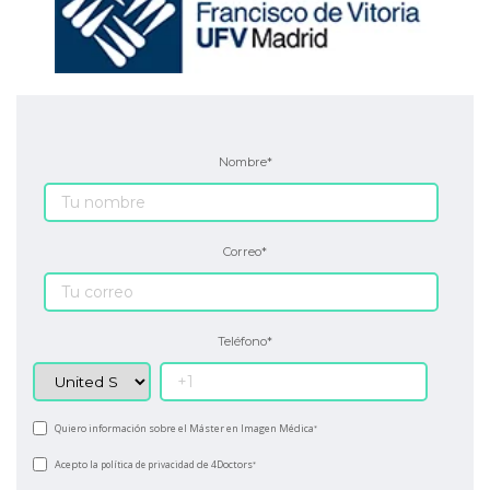
Nombre
*
Correo
*
Teléfono
*
Quiero información sobre el Máster en Imagen Médica
*
Acepto la
de 4Doctors
política de privacidad
*