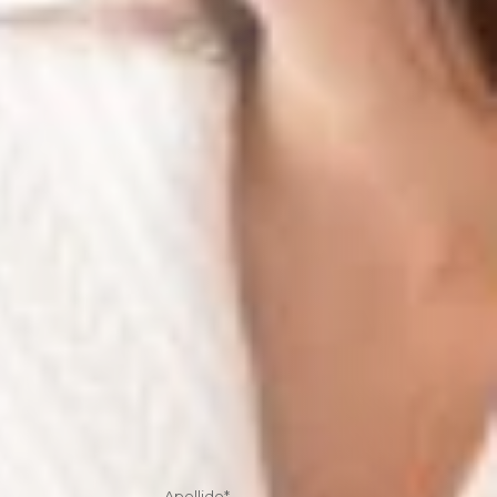
Apellido
*