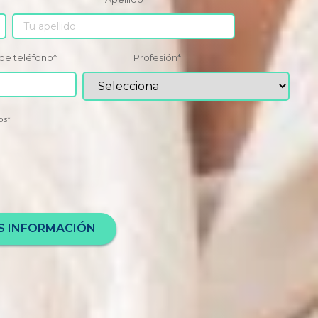
de teléfono
*
Profesión
*
os
*