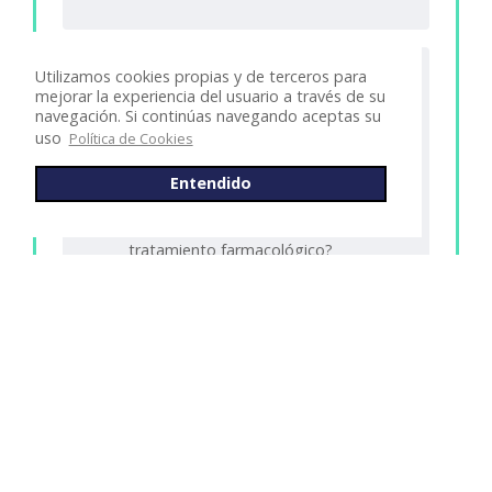
Utilizamos cookies propias y de terceros para
Capítulo 3. Tratamiento
mejorar la experiencia del usuario a través de su
farmacológico
navegación. Si continúas navegando aceptas su
uso
Política de Cookies
Sección 1. Cuándo iniciar el
tratamiento farmacológico
Entendido
Sección 2. ¿Qué dicen las nuevas guías
sobre cuándo debe iniciarse el
tratamiento farmacológico?
Sección 3. ¿Qué medicamentos
emplear para el tratamiento de la
hipertensión arterial?
Sección 4. ¿Cómo se prescribe el
tratamiento antihipertensor?
Sección 5. Uso prioritario de las
combinaciones fijas de medicamentos