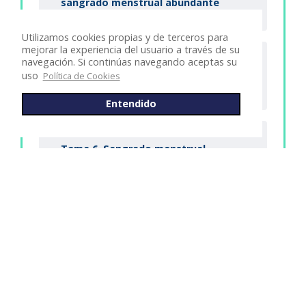
sangrado menstrual abundante
Utilizamos cookies propias y de terceros para
mejorar la experiencia del usuario a través de su
navegación. Si continúas navegando aceptas su
Tema 5. Tratamiento quirúrgico del
uso
Política de Cookies
sangrado menstrual abundante
Entendido
Tema 6. Sangrado menstrual
abundante en tiempos de pandemia
por Covid-19
¿Quieres impulsar tu carrera