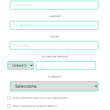
Apellido
*
Correo
*
Número de teléfono
*
Profesión
*
Quiero información sobre los Cursos Especializados
*
Acepto la
de 4Doctors
política de privacidad
*