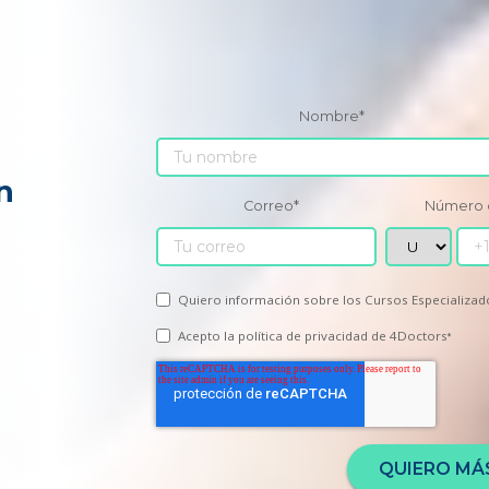
Nombre
*
n
Correo
*
Número 
Quiero información sobre los Cursos Especializad
Acepto la
política de privacidad
de 4Doctors
*