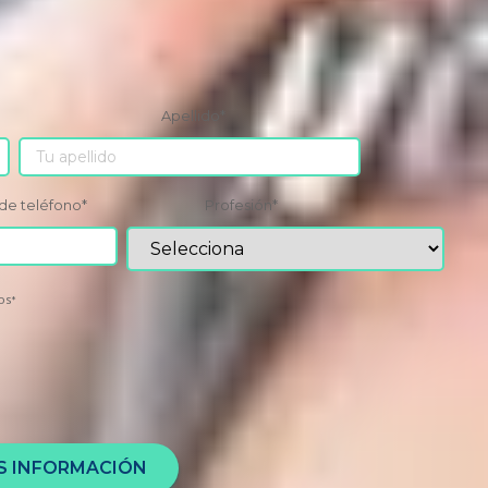
Apellido
*
de teléfono
*
Profesión
*
os
*