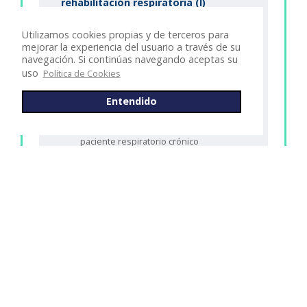
rehabilitación respiratoria (I)
Sección 1: Ejercicio físico: entrenamiento
Utilizamos cookies propias y de terceros para
de los miembros inferiores y superiores
mejorar la experiencia del usuario a través de su
navegación. Si continúas navegando aceptas su
Sección 2: Entrenamiento de la
uso
Política de Cookies
musculatura ventilatoria
Entendido
Sección 3: Educación
Sección 4: Alteraciones nutricionales en el
paciente respiratorio crónico
Sección 5: Fisioterapia respiratoria
Sección 6: Test del capítulo
Capítulo 4: Componentes
terapéuticos de los programas de
rehabilitación respiratoria (II)