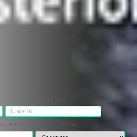
Apellido
*
de teléfono
*
Profesión
*