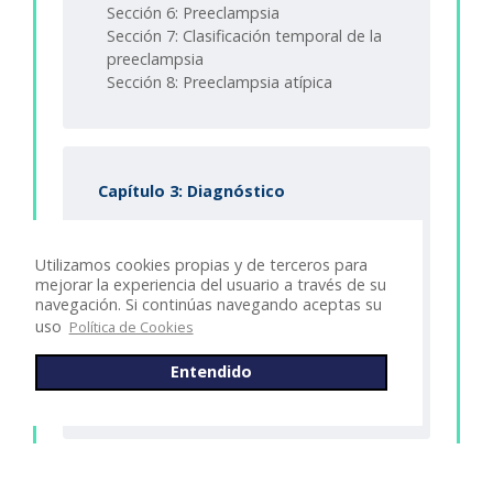
Sección 6: Preeclampsia
Sección 7: Clasificación temporal de la
preeclampsia
Sección 8: Preeclampsia atípica
Capítulo 3: Diagnóstico
Sección 1: Introducción
Sección 2: Criterios diagnósticos de
Utilizamos cookies propias y de terceros para
preeclampsia
mejorar la experiencia del usuario a través de su
Sección 3: Presión arterial
navegación. Si continúas navegando aceptas su
Sección 4: Proteinuria
uso
Política de Cookies
Sección 5: Preeclampsia severa
Sección 6: Eclampsia
Entendido
Sección 7: Imitadores