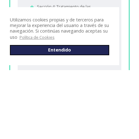
Sección 4: Tratamiento de las
complicaciones renales
Utilizamos cookies propias y de terceros para
Sección 5: Tratamiento de las
mejorar la experiencia del usuario a través de su
complicaciones extrarrenales
navegación. Si continúas navegando aceptas su
uso
Política de Cookies
Sección 6: Tratamientos en estudio para la
PQRAD
Entendido
Sección 7: Test del capítulo
Capítulo 2: Manejo de los niños con
PQRAD
Sección 1: Introducción
Sección 2: Manifestaciones renales
Sección 3: Manifestaciones extrarrenales