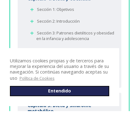
Sección 1: Objetivos
Sección 2: Introducción
Sección 3: Patrones dietéticos y obesidad
en la infancia y adolescencia
Sección 4: Conclusión
Utilizamos cookies propias y de terceros para
Sección 5: Bibliografía del capítulo
mejorar la experiencia del usuario a través de su
navegación. Si continúas navegando aceptas su
Sección 6: Test del capítulo
uso
Política de Cookies
Entendido
Capítulo 5: Dieta y síndrome
metabólico
Sección 1: Objetivos
Sección 2: Introducción