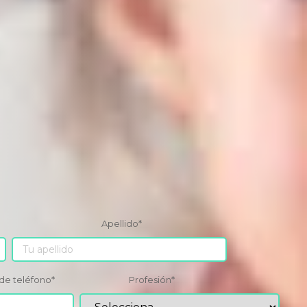
Apellido
*
de teléfono
*
Profesión
*