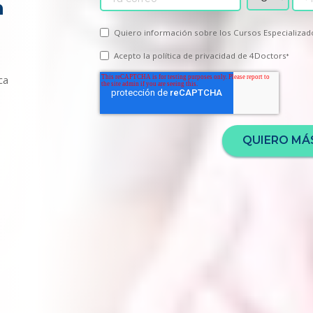
n
Quiero información sobre los Cursos Especializad
Acepto la
política de privacidad
de 4Doctors
*
ca