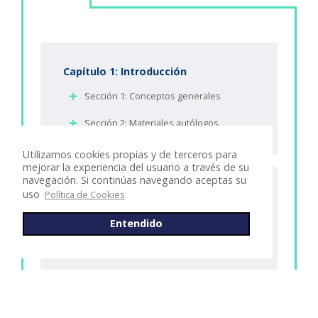
Capítulo 1: Introducción
Sección 1: Conceptos generales
Sección 2: Materiales autólogos
Utilizamos cookies propias y de terceros para
mejorar la experiencia del usuario a través de su
navegación. Si continúas navegando aceptas su
uso
Política de Cookies
Capítulo 2: Las células madre
Sección 1: Stem cells
Entendido
Sección 2: SC y medicina estética
Sección 3: Test del capítulo