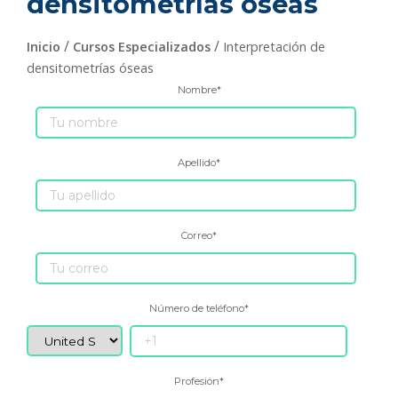
densitometrías óseas
/
/
Inicio
Cursos Especializados
Interpretación de
densitometrías óseas
Nombre
*
Apellido
*
Correo
*
Número de teléfono
*
Profesión
*