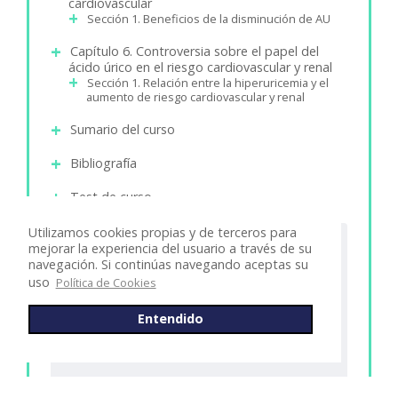
cardiovascular
Sección 1. Beneficios de la disminución de AU
Capítulo 6. Controversia sobre el papel del
ácido úrico en el riesgo cardiovascular y renal
Sección 1. Relación entre la hiperuricemia y el
aumento de riesgo cardiovascular y renal
Sumario del curso
Bibliografía
Test de curso
Utilizamos cookies propias y de terceros para
mejorar la experiencia del usuario a través de su
Capítulo 1. Homeostasis del ácido
navegación. Si continúas navegando aceptas su
úrico
uso
Política de Cookies
Sección 1. Introducción
Entendido
Sección 2. Dieta y ácido úrico
Sección 3. Fármacos y ácido úrico