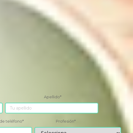
Apellido
*
de teléfono
*
Profesión
*