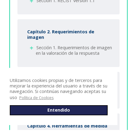
Sección 1. RECIST versión 1.1
Capítulo 2. Requerimientos de
imagen
Sección 1. Requerimientos de imagen
en la valoración de la respuesta
Utilizamos cookies propias y de terceros para
Capítulo 3. Definiciones básicas
mejorar la experiencia del usuario a través de su
navegación. Si continúas navegando aceptas su
Sección 1. Conceptos clave
uso
Política de Cookies
Entendido
Capítulo 4. Herramientas de medida
Sección 1. Medidas y registros