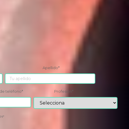
Apellido
*
de teléfono
*
Profesión
*
os
*