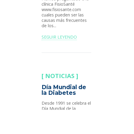
clínica FisioSanté
www.fisiosante.com
cuales pueden ser las
causas más frecuentes
de los...
SEGUIR LEYENDO
NOTICIAS
Día Mundial de
la Diabetes
Desde 1991 se celebra el
Día Mundial de la
Diabetes para dar
visibilidad a todos
aquellos que padecen
esta grave enfermedad